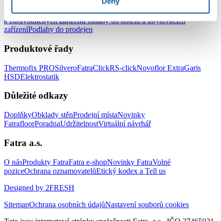
Deny
Podlahy do kanceláří
Podlahy do škol a školek
Podlahy do nemocnic
a zdravotnických zařízení
Podlahy do hotelů a ubytovacích
zařízení
Podlahy do prodejen
Produktové řady
Thermofix PRO
Silvero
FatraClick
RS-click
Novoflor Extra
Garis
HSD
Elektrostatik
Důležité odkazy
Doplňky
Obklady stěn
Prodejní místa
Novinky
Fatrafloor
Poradna
Udržitelnost
Virtuální návrhář
Fatra a.s.
O nás
Produkty Fatra
Fatra e-shop
Novinky Fatra
Volné
pozice
Ochrana oznamovatelů
Etický kodex a Tell us
Designed by 2FRESH
Sitemap
Ochrana osobních údajů
Nastavení souborů cookies