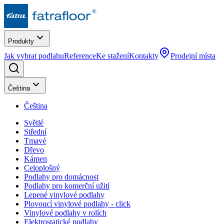
Produkty
Jak vybrat podlahu
Reference
Ke stažení
Kontakty
Prodejní místa
Čeština
Čeština
Světlé
Střední
Tmavé
Dřevo
Kámen
Celoplošný
Podlahy pro domácnost
Podlahy pro komerční užití
Lepené vinylové podlahy
Plovoucí vinylové podlahy - click
Vinylové podlahy v rolích
Elektrostatické podlahy