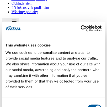
Obklady stěn
Příslušenství k podlahám
Všechny podlahy
Menu
Menu
Domů
/
Dotazy
This website uses cookies
/
Lepený a click vynil-dekor
We use cookies to personalise content and ads, to
provide social media features and to analyse our traffic.
Lepený a click vynil-dekor
We also share information about your use of our site with
Dotaz
our social media, advertising and analytics partners who
may combine it with other information that you’ve
Dobrý den, prosím o info,který dekor vynilu Termofix je ve formě
provided to them or that they’ve collected from your use
lepený i click. Na chodbu bychom dali lepený a do obývacího
of their services.
pokoje a jídelny clicl. Děkuji! V.H.
Odpověď
Consent