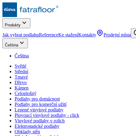
Produkty
Jak vybrat podlahu
Reference
Ke stažení
Kontakty
Prodejní místa
Čeština
Čeština
Světlé
Střední
Tmavé
Dřevo
Kámen
Celoplošný
Podlahy pro domácnost
Podlahy pro komerční užití
Lepené vinylové podlahy
Plovoucí vinylové podlahy - click
Vinylové podlahy v rolích
Elektrostatické podlahy
Obklady stěn