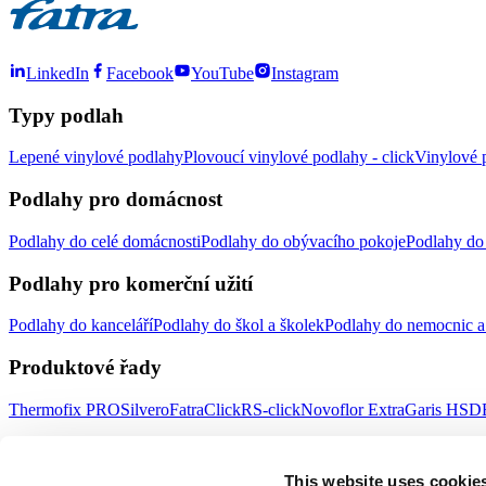
LinkedIn
Facebook
YouTube
Instagram
Typy podlah
Lepené vinylové podlahy
Plovoucí vinylové podlahy - click
Vinylové p
Podlahy pro domácnost
Podlahy do celé domácnosti
Podlahy do obývacího pokoje
Podlahy do 
Podlahy pro komerční užití
Podlahy do kanceláří
Podlahy do škol a školek
Podlahy do nemocnic a 
Produktové řady
Thermofix PRO
Silvero
FatraClick
RS-click
Novoflor Extra
Garis HSD
Důležité odkazy
This website uses cookie