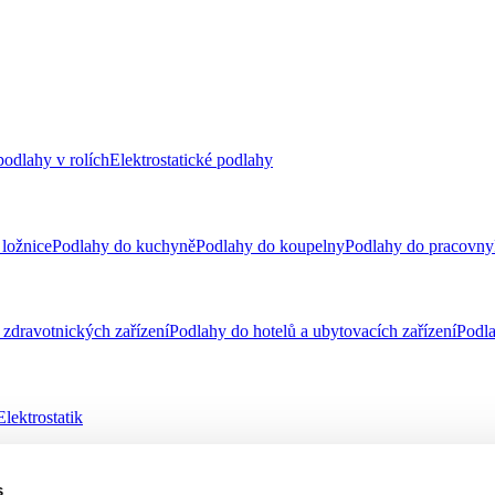
odlahy v rolích
Elektrostatické podlahy
ložnice
Podlahy do kuchyně
Podlahy do koupelny
Podlahy do pracovny
zdravotnických zařízení
Podlahy do hotelů a ubytovacích zařízení
Podla
Elektrostatik
s