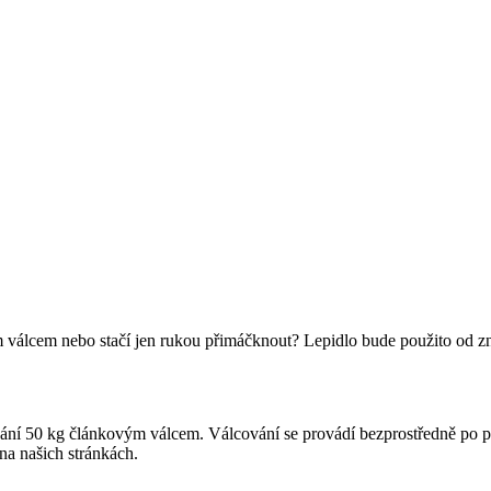
ým válcem nebo stačí jen rukou přimáčknout? Lepidlo bude použito od z
ání 50 kg článkovým válcem. Válcování se provádí bezprostředně po pol
na našich stránkách.