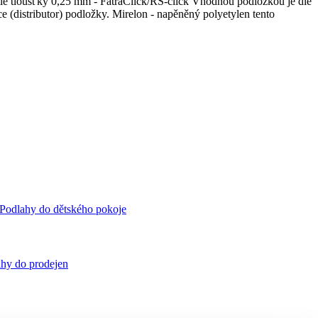
lie tloušťky 0,25 mm - FatraClick/RS-click Vhodnou podložkou je dle
e (distributor) podložky. Mirelon - napěněný polyetylen tento
Podlahy do dětského pokoje
hy do prodejen