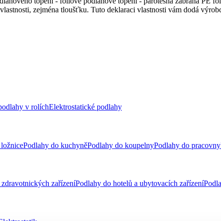
lahového topení - fóliové podlahové topení - parotěsná zábrana PE fó
lastnosti, zejména tloušťku. Tuto deklaraci vlastnosti vám dodá výrobc
odlahy v rolích
Elektrostatické podlahy
ložnice
Podlahy do kuchyně
Podlahy do koupelny
Podlahy do pracovny
zdravotnických zařízení
Podlahy do hotelů a ubytovacích zařízení
Podla