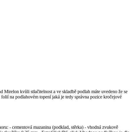
Mirelon kvůli stlačitelnost a ve skladbě podlah máte uvedeno že se
olií na podlahovém topení jaká je tedy správna pozice kročejové
ahoru: - cementová mazanina (podklad, stěrka) - vhodná zvukově