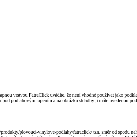
nou vrstvou FatraClick uvádíte, že není vhodné používat jako podklad 
u pod podlahovým topením a na obrázku skladby ji máte uvedenou pod f
z/produkty/plovouci-vinylove-podlahy/fatraclick/ tzn. směr od spodu n