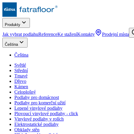
Produkty
Jak vybrat podlahu
Reference
Ke stažení
Kontakty
Prodejní místa
Čeština
Čeština
Světlé
Střední
Tmavé
Dřevo
Kámen
Celoplošný
Podlahy pro domácnost
Podlahy pro komerční užití
Lepené vinylové podlahy
Plovoucí vinylové podlahy - click
Vinylové podlahy v rolích
Elektrostatické podlahy
Obklady stěn