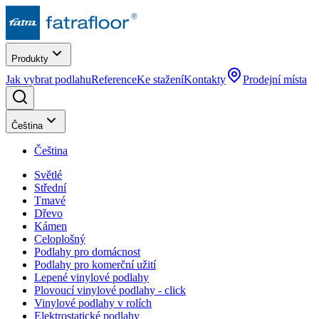
Produkty
Jak vybrat podlahu
Reference
Ke stažení
Kontakty
Prodejní místa
Čeština
Čeština
Světlé
Střední
Tmavé
Dřevo
Kámen
Celoplošný
Podlahy pro domácnost
Podlahy pro komerční užití
Lepené vinylové podlahy
Plovoucí vinylové podlahy - click
Vinylové podlahy v rolích
Elektrostatické podlahy