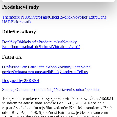
Produktové řady
Thermofix PRO
Silvero
FatraClick
RS-click
Novoflor Extra
Garis
HSD
Elektrostatik
Důležité odkazy
Doplňky
Obklady stěn
Prodejní místa
Novinky
Fatrafloor
Poradna
Udržitelnost
Virtuální návrhář
Fatra a.s.
O nás
Produkty Fatra
Fatra e-shop
Novinky Fatra
Volné
pozice
Ochrana oznamovatelů
Etický kodex a Tell us
Designed by 2FRESH
Sitemap
Ochrana osobních údajů
Nastavení souborů cookies
Toto jsou internetové stránky společnosti Fatra, a.s., IČO 27465021,
se sídlem na adrese třída Tomáše Bati 1541, 763 61 Napajedla
zapsané v obchodním rejstříku vedeném Krajským soudem v Brně,
oddíl B, vložka 4598. Společnost Fatra, a.s., je členem koncernu