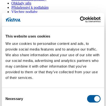
Obklady stěn
Příslušenství k podlahám
Všechny podlahy
Menu
This website uses cookies
Menu
Domů
/
We use cookies to personalise content and ads, to
Dotazy
/
Hledam nejaky zbytek vzoru
provide social media features and to analyse our traffic.
We also share information about your use of our site with
Hledam nejaky zbytek vzoru
our social media, advertising and analytics partners who
may combine it with other information that you’ve
Dotaz
provided to them or that they’ve collected from your use
of their services.
Dobry den,nutne potrebuji vzor orech rustikal 10120-1.Prosim jestli
nemate ve skladu zatoulanou krabici....Dekuji Kratinova
Odpověď
Consent
Necessary
Selection
Dobrý den, Můžete se mi prosím ozvat? Děkuji Technik