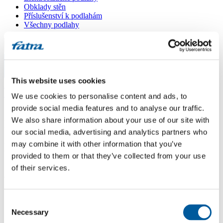
Obklady stěn
Příslušenství k podlahám
Všechny podlahy
Menu
Menu
This website uses cookies
Domů
/
Dotazy
/
We use cookies to personalise content and ads, to
Ftaláty
provide social media features and to analyse our traffic.
We also share information about your use of our site with
Ftaláty
our social media, advertising and analytics partners who
may combine it with other information that you’ve
Dotaz
provided to them or that they’ve collected from your use
of their services.
Dobrý den, od kterého roku vyrabíte vinylové podlahy bez ftalátů?
Obsahují podlahy xenoestrogeny? Děkuji za odpověď, H. H.
Odpověď
Consent
Necessary
Selection
Dobrý den, ftaláty se nepoužívají od ledna 2015. Vstupní suroviny