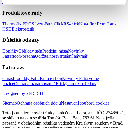
zařízení
Podlahy do prodejen
Produktové řady
Thermofix PRO
Silvero
FatraClick
RS-click
Novoflor Extra
Garis
HSD
Elektrostatik
Důležité odkazy
Doplňky
Obklady stěn
Prodejní místa
Novinky
Fatrafloor
Poradna
Udržitelnost
Virtuální návrhář
Fatra a.s.
O nás
Produkty Fatra
Fatra e-shop
Novinky Fatra
Volné
pozice
Ochrana oznamovatelů
Etický kodex a Tell us
Designed by 2FRESH
Sitemap
Ochrana osobních údajů
Nastavení souborů cookies
Toto jsou internetové stránky společnosti Fatra, a.s., IČO 27465021,
se sídlem na adrese třída Tomáše Bati 1541, 763 61 Napajedla
zapsané v obchodním rejstříku vedeném Krajským soudem v Brně,