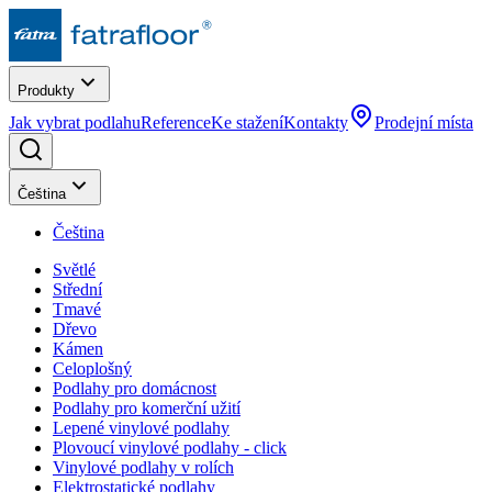
Produkty
Jak vybrat podlahu
Reference
Ke stažení
Kontakty
Prodejní místa
Čeština
Čeština
Světlé
Střední
Tmavé
Dřevo
Kámen
Celoplošný
Podlahy pro domácnost
Podlahy pro komerční užití
Lepené vinylové podlahy
Plovoucí vinylové podlahy - click
Vinylové podlahy v rolích
Elektrostatické podlahy