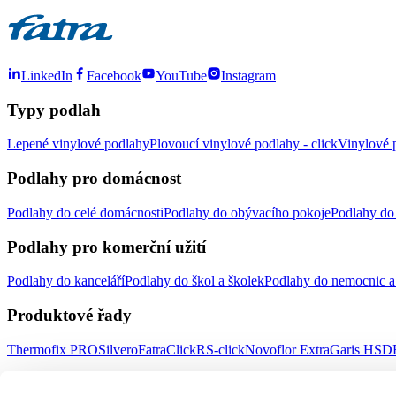
LinkedIn
Facebook
YouTube
Instagram
Typy podlah
Lepené vinylové podlahy
Plovoucí vinylové podlahy - click
Vinylové p
Podlahy pro domácnost
Podlahy do celé domácnosti
Podlahy do obývacího pokoje
Podlahy do 
Podlahy pro komerční užití
Podlahy do kanceláří
Podlahy do škol a školek
Podlahy do nemocnic a 
Produktové řady
Thermofix PRO
Silvero
FatraClick
RS-click
Novoflor Extra
Garis HSD
Důležité odkazy