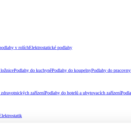
odlahy v rolích
Elektrostatické podlahy
ložnice
Podlahy do kuchyně
Podlahy do koupelny
Podlahy do pracovny
zdravotnických zařízení
Podlahy do hotelů a ubytovacích zařízení
Podla
Elektrostatik