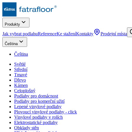
Produkty
Jak vybrat podlahu
Reference
Ke stažení
Kontakty
Prodejní místa
Čeština
Čeština
Světlé
Střední
Tmavé
Dřevo
Kámen
Celoplošný
Podlahy pro domácnost
Podlahy pro komerční užití
Lepené vinylové podlahy
Plovoucí vinylové podlahy - click
Vinylové podlahy v rolích
Elektrostatické podlahy
Obklady stěn