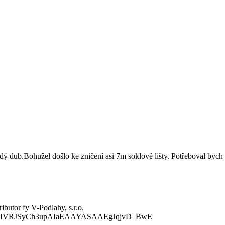
 dub.Bohužel došlo ke zničení asi 7m soklové lišty. Potřeboval bych s
ibutor fy V-Podlahy, s.r.o.
fDw5gIVRJSyCh3upAIaEAAYASAAEgJqjvD_BwE