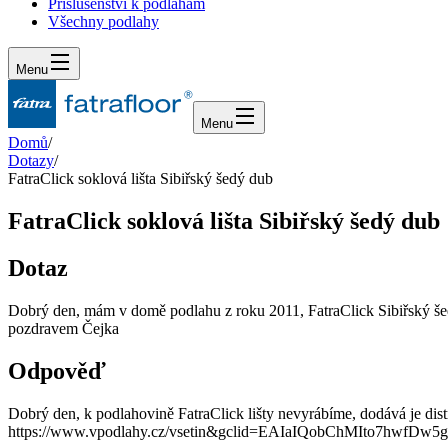
Příslušenství k podlahám
Všechny podlahy
Menu
Menu
Domů
/
Dotazy
/
FatraClick soklová lišta Sibiřský šedý dub
FatraClick soklová lišta Sibiřský šedý dub
Dotaz
Dobrý den, mám v domě podlahu z roku 2011, FatraClick Sibiřský šedý
pozdravem Čejka
Odpověď
Dobrý den, k podlahovině FatraClick lišty nevyrábíme, dodává je distr
https://www.vpodlahy.cz/vsetin&gclid=EAIaIQobChMIto7hw