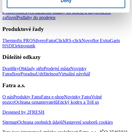
Deny
Podlahy do kanceláří
Podlahy do škol a školek
Podlahy do nemocnic
a zdravotnických zařízení
Podlahy do hotelů a ubytovacích
zařízení
Podlahy do prodejen
Produktové řady
Thermofix PRO
Silvero
FatraClick
RS-click
Novoflor Extra
Garis
HSD
Elektrostatik
Důležité odkazy
Doplňky
Obklady stěn
Prodejní místa
Novinky
Fatrafloor
Poradna
Udržitelnost
Virtuální návrhář
Fatra a.s.
O nás
Produkty Fatra
Fatra e-shop
Novinky Fatra
Volné
pozice
Ochrana oznamovatelů
Etický kodex a Tell us
Designed by 2FRESH
Sitemap
Ochrana osobních údajů
Nastavení souborů cookies