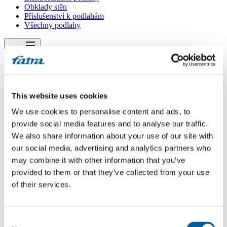
Obklady stěn
Příslušenství k podlahám
Všechny podlahy
Menu
Menu
Domů
/
Dotazy
This website uses cookies
/
Fatraclick
We use cookies to personalise content and ads, to
provide social media features and to analyse our traffic.
Fatraclick
We also share information about your use of our site with
Dotaz
our social media, advertising and analytics partners who
may combine it with other information that you’ve
Dobrý den, budeme pokládat fatraclick do chodby a verandy, kde je
provided to them or that they’ve collected from your use
stará dlažba. Veranda je částečně nepodsklepená. Větší nerovnosti
of their services.
vyrovnáme stěrkou. Můžeme pod fatraclick dát podložku Arbiton
Secura 2 mm? Je nutné dávat PE folii pod podložku? Děkuji za
odpověď.
Consent