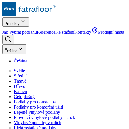
Produkty
Jak vybrat podlahu
Reference
Ke stažení
Kontakty
Prodejní místa
Čeština
Čeština
Světlé
Střední
Tmavé
Dřevo
Kámen
Celoplošný
Podlahy pro domácnost
Podlahy pro komerční užití
Lepené vinylové podlahy
Plovoucí vinylové podlahy - click
Vinylové podlahy v rolích
Elektrostatické podlahy