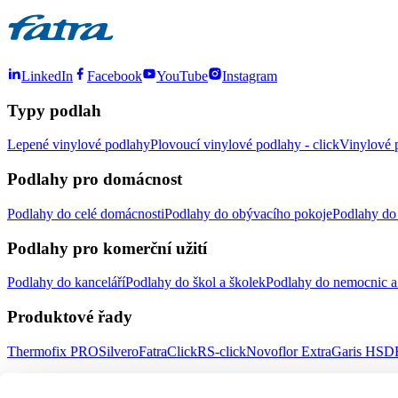
LinkedIn
Facebook
YouTube
Instagram
Typy podlah
Lepené vinylové podlahy
Plovoucí vinylové podlahy - click
Vinylové p
Podlahy pro domácnost
Podlahy do celé domácnosti
Podlahy do obývacího pokoje
Podlahy do 
Podlahy pro komerční užití
Podlahy do kanceláří
Podlahy do škol a školek
Podlahy do nemocnic a 
Produktové řady
Thermofix PRO
Silvero
FatraClick
RS-click
Novoflor Extra
Garis HSD
Důležité odkazy