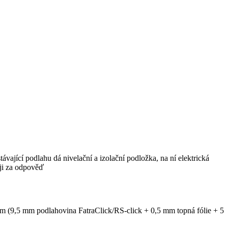
távající podlahu dá nivelační a izolační podložka, na ní elektrická
uji za odpověď
mm (9,5 mm podlahovina FatraClick/RS-click + 0,5 mm topná fólie + 5