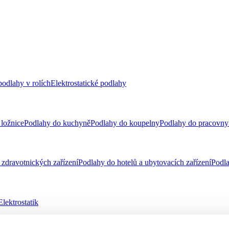
odlahy v rolích
Elektrostatické podlahy
ložnice
Podlahy do kuchyně
Podlahy do koupelny
Podlahy do pracovny
zdravotnických zařízení
Podlahy do hotelů a ubytovacích zařízení
Podla
Elektrostatik