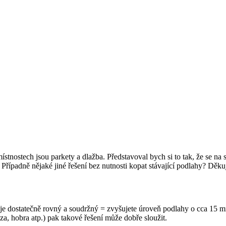
stnostech jsou parkety a dlažba. Představoval bych si to tak, že se na s
? Případně nějaké jiné řešení bez nutnosti kopat stávající podlahy? Děk
d je dostatečně rovný a soudržný = zvyšujete úroveň podlahy o cca 15 
za, hobra atp.) pak takové řešení může dobře sloužit.