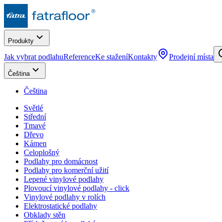
Produkty
Jak vybrat podlahu
Reference
Ke stažení
Kontakty
Prodejní místa
Čeština
Čeština
Světlé
Střední
Tmavé
Dřevo
Kámen
Celoplošný
Podlahy pro domácnost
Podlahy pro komerční užití
Lepené vinylové podlahy
Plovoucí vinylové podlahy - click
Vinylové podlahy v rolích
Elektrostatické podlahy
Obklady stěn