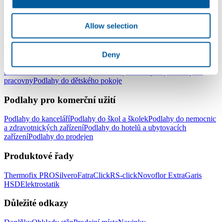
Lepené vinylové podlahy
Plovoucí vinylové podlahy - click
Vinylové
podlahy v rolích
Elektrostatické podlahy
Allow selection
Podlahy pro domácnost
Deny
Podlahy do celé domácnosti
Podlahy do obývacího pokoje
Podlahy
do ložnice
Podlahy do kuchyně
Podlahy do koupelny
Podlahy do
pracovny
Podlahy do dětského pokoje
Podlahy pro komerční užití
Podlahy do kanceláří
Podlahy do škol a školek
Podlahy do nemocnic
a zdravotnických zařízení
Podlahy do hotelů a ubytovacích
zařízení
Podlahy do prodejen
Produktové řady
Thermofix PRO
Silvero
FatraClick
RS-click
Novoflor Extra
Garis
HSD
Elektrostatik
Důležité odkazy