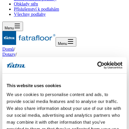
Obklady stěn
Příslušenství k podlahám
Všechny podlahy
Menu
Menu
Domů
/
Dotazy
/
Elektrické podlahové topení
Elektrické podlahové topení
Dotaz
This website uses cookies
We use cookies to personalise content and ads, to
Dobrý den, stavíme dům, kde v podlaze bude elektrické topení.
provide social media features and to analyse our traffic.
Přímo tedy elektrické odporové kabely. Bohužel, tady v Plzni nám
řeklo několik podlahářů, (např. Dům podlah) že nám Thermofix od
We also share information about your use of our site with
Fatry na tento tip podlahy nepoloží. Není to udajně v technické
our social media, advertising and analytics partners who
specifikaci a nedají nám záruku na práci. Stejně jsem nepochodil, i u
may combine it with other information that you’ve
malého podlaháře z Prahy, kde mi řekl to samé. Jinde mi řekli, že to
položit lze za určitých podmínek. Chtěl bych se tedy zeptat, jak to