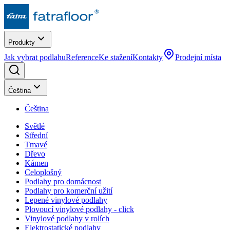
Produkty
Jak vybrat podlahu
Reference
Ke stažení
Kontakty
Prodejní místa
Čeština
Čeština
Světlé
Střední
Tmavé
Dřevo
Kámen
Celoplošný
Podlahy pro domácnost
Podlahy pro komerční užití
Lepené vinylové podlahy
Plovoucí vinylové podlahy - click
Vinylové podlahy v rolích
Elektrostatické podlahy