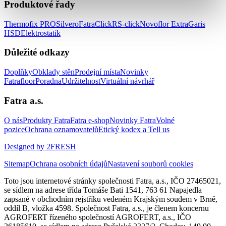
Produktové řady
Thermofix PRO
Silvero
FatraClick
RS-click
Novoflor Extra
Garis
HSD
Elektrostatik
Důležité odkazy
Doplňky
Obklady stěn
Prodejní místa
Novinky
Fatrafloor
Poradna
Udržitelnost
Virtuální návrhář
Fatra a.s.
O nás
Produkty Fatra
Fatra e-shop
Novinky Fatra
Volné
pozice
Ochrana oznamovatelů
Etický kodex a Tell us
Designed by 2FRESH
Sitemap
Ochrana osobních údajů
Nastavení souborů cookies
Toto jsou internetové stránky společnosti Fatra, a.s., IČO 27465021,
se sídlem na adrese třída Tomáše Bati 1541, 763 61 Napajedla
zapsané v obchodním rejstříku vedeném Krajským soudem v Brně,
oddíl B, vložka 4598. Společnost Fatra, a.s., je členem koncernu
AGROFERT řízeného společností AGROFERT, a.s., IČO