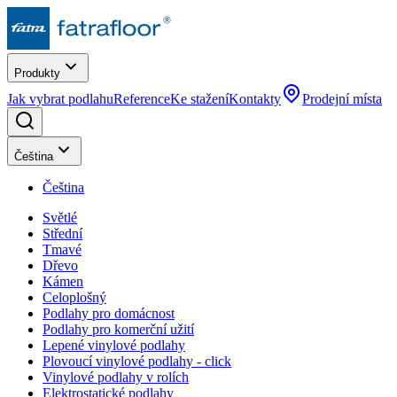
Produkty
Jak vybrat podlahu
Reference
Ke stažení
Kontakty
Prodejní místa
Čeština
Čeština
Světlé
Střední
Tmavé
Dřevo
Kámen
Celoplošný
Podlahy pro domácnost
Podlahy pro komerční užití
Lepené vinylové podlahy
Plovoucí vinylové podlahy - click
Vinylové podlahy v rolích
Elektrostatické podlahy