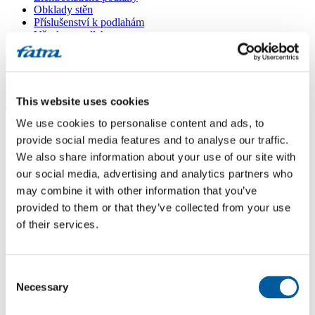
Obklady stěn
Příslušenství k podlahám
Všechny podlahy
Menu
This website uses cookies
Menu
Domů
/
We use cookies to personalise content and ads, to
Dotazy
/
provide social media features and to analyse our traffic.
DUB TOSKÁNSKÝ 6328-E
We also share information about your use of our site with
DUB TOSKÁNSKÝ 6328-E
our social media, advertising and analytics partners who
may combine it with other information that you’ve
Dotaz
provided to them or that they’ve collected from your use
of their services.
Dobry den, prosim Vas, jake soklove listy doporucujete k tomuto
vzoru? Dekuji za odpoved. Radek H.
Consent
Odpověď
Necessary
Selection
Dobrý den, k tomuto dekoru lišty prodává společnost V-podlahy.