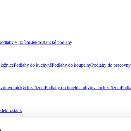
odlahy v rolích
Elektrostatické podlahy
ložnice
Podlahy do kuchyně
Podlahy do koupelny
Podlahy do pracovny
zdravotnických zařízení
Podlahy do hotelů a ubytovacích zařízení
Podla
Elektrostatik
s