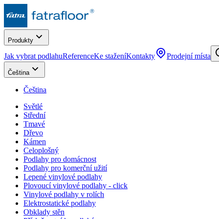
Produkty
Jak vybrat podlahu
Reference
Ke stažení
Kontakty
Prodejní místa
Čeština
Čeština
Světlé
Střední
Tmavé
Dřevo
Kámen
Celoplošný
Podlahy pro domácnost
Podlahy pro komerční užití
Lepené vinylové podlahy
Plovoucí vinylové podlahy - click
Vinylové podlahy v rolích
Elektrostatické podlahy
Obklady stěn