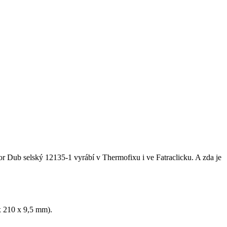
or Dub selský 12135-1 vyrábí v Thermofixu i ve Fatraclicku. A zda je
x 210 x 9,5 mm).