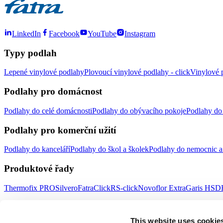
LinkedIn
Facebook
YouTube
Instagram
Typy podlah
Lepené vinylové podlahy
Plovoucí vinylové podlahy - click
Vinylové p
Podlahy pro domácnost
Podlahy do celé domácnosti
Podlahy do obývacího pokoje
Podlahy do 
Podlahy pro komerční užití
Podlahy do kanceláří
Podlahy do škol a školek
Podlahy do nemocnic a 
Produktové řady
Thermofix PRO
Silvero
FatraClick
RS-click
Novoflor Extra
Garis HSD
Důležité odkazy
This website uses cookie