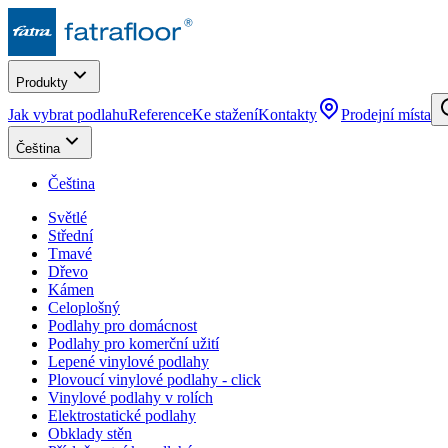
Produkty
Jak vybrat podlahu
Reference
Ke stažení
Kontakty
Prodejní místa
Čeština
Čeština
Světlé
Střední
Tmavé
Dřevo
Kámen
Celoplošný
Podlahy pro domácnost
Podlahy pro komerční užití
Lepené vinylové podlahy
Plovoucí vinylové podlahy - click
Vinylové podlahy v rolích
Elektrostatické podlahy
Obklady stěn