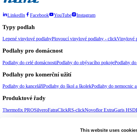
LinkedIn
Facebook
YouTube
Instagram
Typy podlah
Lepené vinylové podlahy
Plovoucí vinylové podlahy - click
Vinylové p
Podlahy pro domácnost
Podlahy do celé domácnosti
Podlahy do obývacího pokoje
Podlahy do 
Podlahy pro komerční užití
Podlahy do kanceláří
Podlahy do škol a školek
Podlahy do nemocnic a 
Produktové řady
Thermofix PRO
Silvero
FatraClick
RS-click
Novoflor Extra
Garis HSD
Důležité odkazy
This website uses cookie
Doplňky
Obklady stěn
Prodejní místa
Novinky Fatrafloor
Poradna
Udrži