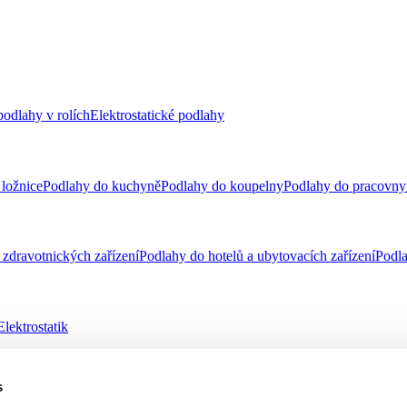
odlahy v rolích
Elektrostatické podlahy
ložnice
Podlahy do kuchyně
Podlahy do koupelny
Podlahy do pracovny
zdravotnických zařízení
Podlahy do hotelů a ubytovacích zařízení
Podla
Elektrostatik
s
telnost
Virtuální návrhář