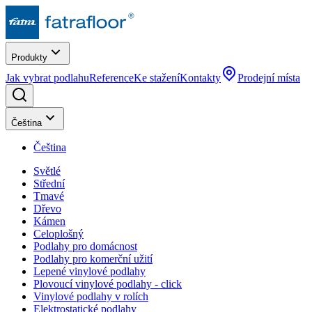
Produkty
Jak vybrat podlahu
Reference
Ke stažení
Kontakty
Prodejní místa
Čeština
Čeština
Světlé
Střední
Tmavé
Dřevo
Kámen
Celoplošný
Podlahy pro domácnost
Podlahy pro komerční užití
Lepené vinylové podlahy
Plovoucí vinylové podlahy - click
Vinylové podlahy v rolích
Elektrostatické podlahy