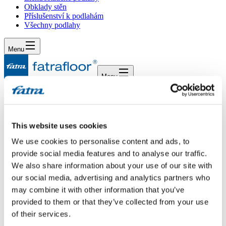
Obklady stěn
Příslušenství k podlahám
Všechny podlahy
Menu
Menu
Domů
/
Dotazy
/
Dotaz 83
Dotaz 83
This website uses cookies
We use cookies to personalise content and ads, to
Dotaz
provide social media features and to analyse our traffic.
We also share information about your use of our site with
Dobrý den, zajímalo by mne jaké podlahy by jste z Vašeho
our social media, advertising and analytics partners who
sortimentu navrhli do zdravotnické ordinace? Děkuji za
odpověď.Zeman
may combine it with other information that you’ve
provided to them or that they’ve collected from your use
Odpověď
of their services.