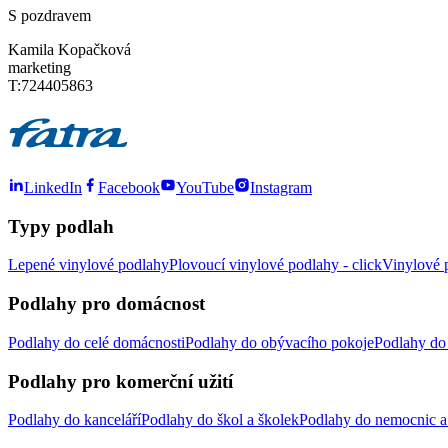
S pozdravem
Kamila Kopačková
marketing
T:724405863
LinkedIn
Facebook
YouTube
Instagram
Typy podlah
Lepené vinylové podlahy
Plovoucí vinylové podlahy - click
Vinylové p
Podlahy pro domácnost
Podlahy do celé domácnosti
Podlahy do obývacího pokoje
Podlahy do 
Podlahy pro komerční užití
Podlahy do kanceláří
Podlahy do škol a školek
Podlahy do nemocnic a 