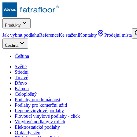
Produkty
Jak vybrat podlahu
Reference
Ke stažení
Kontakty
Prodejní místa
Čeština
Čeština
Světlé
Střední
Tmavé
Dřevo
Kámen
Celoplošný
Podlahy pro domácnost
Podlahy pro komerční užití
Lepené vinylové podlahy
Plovoucí vinylové podlahy - click
Vinylové podlahy v rolích
Elektrostatické podlahy
Obklady stěn