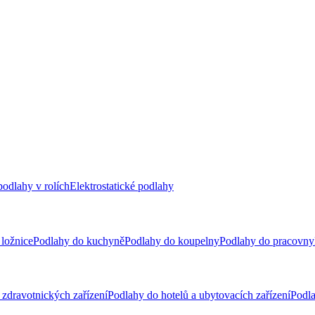
odlahy v rolích
Elektrostatické podlahy
ložnice
Podlahy do kuchyně
Podlahy do koupelny
Podlahy do pracovny
zdravotnických zařízení
Podlahy do hotelů a ubytovacích zařízení
Podla