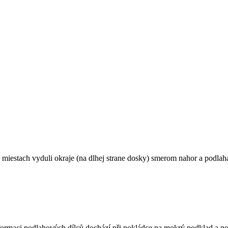
 miestach vyduli okraje (na dlhej strane dosky) smerom nahor a podlah
formaci podlahových dílců dochází při pokládce na mokrý podklad a ned