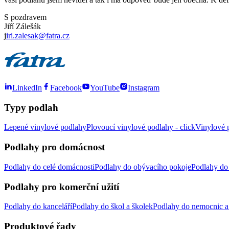
S pozdravem
Jiří Zálešák
j
iri.zalesak@fatra.cz
LinkedIn
Facebook
YouTube
Instagram
Typy podlah
Lepené vinylové podlahy
Plovoucí vinylové podlahy - click
Vinylové p
Podlahy pro domácnost
Podlahy do celé domácnosti
Podlahy do obývacího pokoje
Podlahy do 
Podlahy pro komerční užití
Podlahy do kanceláří
Podlahy do škol a školek
Podlahy do nemocnic a 
Produktové řady