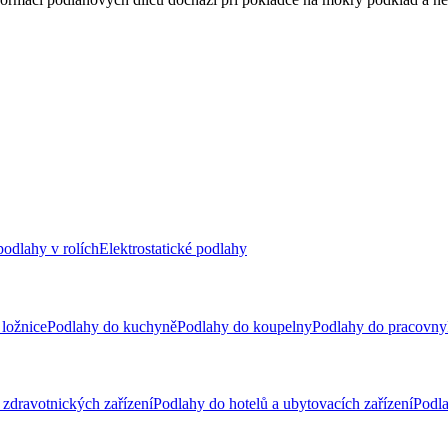
odlahy v rolích
Elektrostatické podlahy
ložnice
Podlahy do kuchyně
Podlahy do koupelny
Podlahy do pracovny
zdravotnických zařízení
Podlahy do hotelů a ubytovacích zařízení
Podla