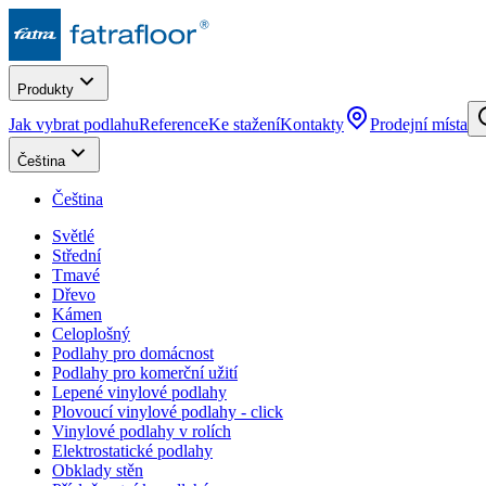
Produkty
Jak vybrat podlahu
Reference
Ke stažení
Kontakty
Prodejní místa
Čeština
Čeština
Světlé
Střední
Tmavé
Dřevo
Kámen
Celoplošný
Podlahy pro domácnost
Podlahy pro komerční užití
Lepené vinylové podlahy
Plovoucí vinylové podlahy - click
Vinylové podlahy v rolích
Elektrostatické podlahy
Obklady stěn