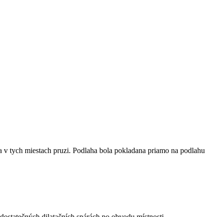
a v tych miestach pruzi. Podlaha bola pokladana priamo na podlahu
ostatečných dilatačních spárách po obvodu místnosti.