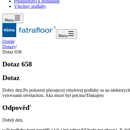
Příslušenství k podlahám
Všechny podlahy
Menu
Menu
Domů
/
Dotazy
/
Dotaz 658
Dotaz 658
Dotaz
Dobry den,Po polozeni plavajucej vinylovej podlahy sa na niektorych
vyrovnanu nivelackou. Aka moze byt pricina?Dakujem
Odpověď
Dobrý den,
vaši podlahu jsem neviděl a tak i má odpověď bude jen obecná. K de