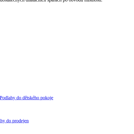
Podlahy do dětského pokoje
hy do prodejen