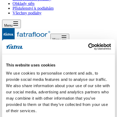
Obklady stěn
Příslušenství k podlahám
Všechny podlahy
Menu
Menu
Domů
/
Dotazy
/
Dotaz 657
Dotaz 657
This website uses cookies
We use cookies to personalise content and ads, to
Dotaz
provide social media features and to analyse our traffic.
We also share information about your use of our site with
Dobrý den,prosím o doporučení čistících prostředků na vinylovou
our social media, advertising and analytics partners who
podlahu Thermofix. Děkuji
may combine it with other information that you’ve
Odpověď
provided to them or that they’ve collected from your use
of their services.
Dobrý den,