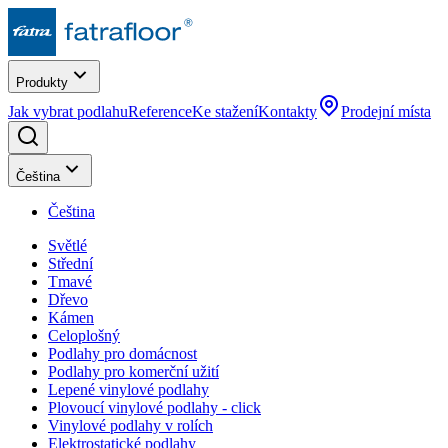
Produkty
Jak vybrat podlahu
Reference
Ke stažení
Kontakty
Prodejní místa
Čeština
Čeština
Světlé
Střední
Tmavé
Dřevo
Kámen
Celoplošný
Podlahy pro domácnost
Podlahy pro komerční užití
Lepené vinylové podlahy
Plovoucí vinylové podlahy - click
Vinylové podlahy v rolích
Elektrostatické podlahy