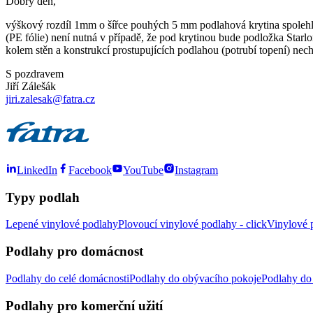
Dobrý den,
výškový rozdíl 1mm o šířce pouhých 5 mm podlahová krytina spolehliv
(PE fólie) není nutná v případě, že pod krytinou bude podložka Starlo
kolem stěn a konstrukcí prostupujících podlahou (potrubí topení) nech
S pozdravem
Jiří Zálešák
jiri.zalesak@fatra.cz
LinkedIn
Facebook
YouTube
Instagram
Typy podlah
Lepené vinylové podlahy
Plovoucí vinylové podlahy - click
Vinylové p
Podlahy pro domácnost
Podlahy do celé domácnosti
Podlahy do obývacího pokoje
Podlahy do 
Podlahy pro komerční užití