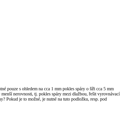
utné pouze s ohledem na cca 1 mm pokles spáry o šíři cca 5 mm
enší nerovnosti, tj. pokles spáry mezi dlažbou, řešit vyrovnávací
hy? Pokud je to možné, je nutné na tuto podložku, resp. pod