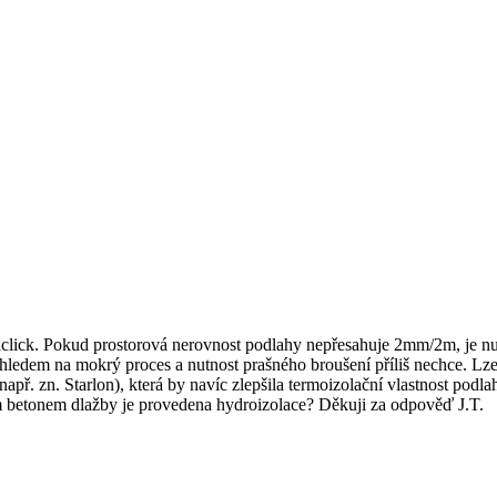
raclick. Pokud prostorová nerovnost podlahy nepřesahuje 2mm/2m, je n
edem na mokrý proces a nutnost prašného broušení příliš nechce. Lze m
ř. zn. Starlon), která by navíc zlepšila termoizolační vlastnost podla
m betonem dlažby je provedena hydroizolace? Děkuji za odpověď J.T.