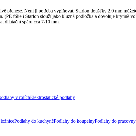
ě přenese. Není ji potřeba vyplňovat. Starlon tloušťky 2,0 mm můžete
n. (PE fólie i Starlon slouží jako kluzná podložka a dovoluje krytině vo
at dilatační spáru cca 7-10 mm.
odlahy v rolích
Elektrostatické podlahy
ložnice
Podlahy do kuchyně
Podlahy do koupelny
Podlahy do pracovny