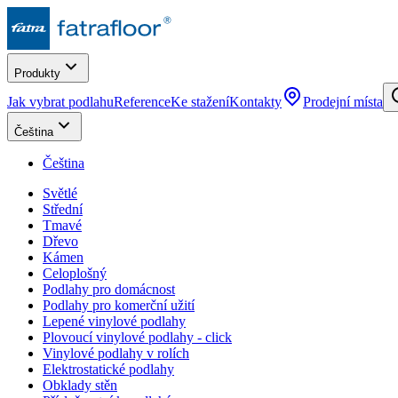
Produkty
Jak vybrat podlahu
Reference
Ke stažení
Kontakty
Prodejní místa
Čeština
Čeština
Světlé
Střední
Tmavé
Dřevo
Kámen
Celoplošný
Podlahy pro domácnost
Podlahy pro komerční užití
Lepené vinylové podlahy
Plovoucí vinylové podlahy - click
Vinylové podlahy v rolích
Elektrostatické podlahy
Obklady stěn