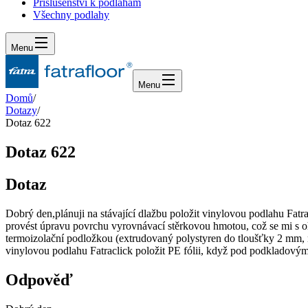
Příslušenství k podlahám
Všechny podlahy
Menu
Menu
Domů
/
Dotazy
/
Dotaz 622
Dotaz 622
Dotaz
Dobrý den,plánuji na stávající dlažbu položit vinylovou podlahu Fat
provést úpravu povrchu vyrovnávací stěrkovou hmotou, což se mi s ohl
termoizolační podložkou (extrudovaný polystyren do tloušťky 2 mm, nap
vinylovou podlahu Fatraclick položit PE fólii, když pod podkladový
Odpověď