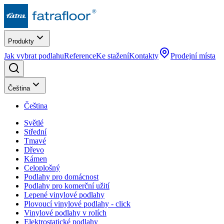
Produkty
Jak vybrat podlahu
Reference
Ke stažení
Kontakty
Prodejní místa
Čeština
Čeština
Světlé
Střední
Tmavé
Dřevo
Kámen
Celoplošný
Podlahy pro domácnost
Podlahy pro komerční užití
Lepené vinylové podlahy
Plovoucí vinylové podlahy - click
Vinylové podlahy v rolích
Elektrostatické podlahy