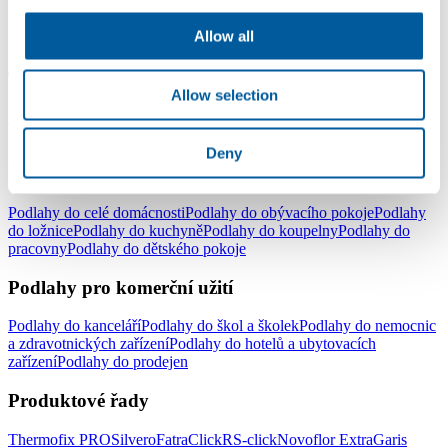
Allow all
LinkedIn
Facebook
YouTube
Instagram
Typy podlah
Allow selection
Lepené vinylové podlahy
Plovoucí vinylové podlahy - click
Vinylové
podlahy v rolích
Elektrostatické podlahy
Deny
Podlahy pro domácnost
Podlahy do celé domácnosti
Podlahy do obývacího pokoje
Podlahy
do ložnice
Podlahy do kuchyně
Podlahy do koupelny
Podlahy do
pracovny
Podlahy do dětského pokoje
Podlahy pro komerční užití
Podlahy do kanceláří
Podlahy do škol a školek
Podlahy do nemocnic
a zdravotnických zařízení
Podlahy do hotelů a ubytovacích
zařízení
Podlahy do prodejen
Produktové řady
Thermofix PRO
Silvero
FatraClick
RS-click
Novoflor Extra
Garis