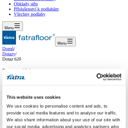
Obklady stěn
Příslušenství k podlahám
Všechny podlahy
Menu
Menu
Domů
/
Dotazy
/
Dotaz 620
Dotaz 620
Dotaz
Dobrý den, rekonstruujeme starší dům a pro vytápění jsme vybrali
This website uses cookies
podlahové topení Optiheat. Potrubí tohoto topení se zalévá
We use cookies to personalise content and ads, to
podlahovou stěrkou ve výšce cca 2 cm a pak už se na ně pokládá
podlaha. Jako podlahovou krytinu jsme si vybrali Thermofix. Je tato
provide social media features and to analyse our traffic.
krytina pro podlahové vytápění vhodná? Bude tvarově stálá?
We also share information about your use of our site with
Nemůže se stát, že se třeba při změnách teplot (teplota vody v
our social media, advertising and analytics partners who
potrubí nebude více než 30°C) nebude nějakým způsobem