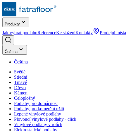
Produkty
Jak vybrat podlahu
Reference
Ke stažení
Kontakty
Prodejní místa
Čeština
Čeština
Světlé
Střední
Tmavé
Dřevo
Kámen
Celoplošný
Podlahy pro domácnost
Podlahy pro komerční užití
Lepené vinylové podlahy
Plovoucí vinylové podlahy - click
Vinylové podlahy v rolích
Elektrostatické podlahy