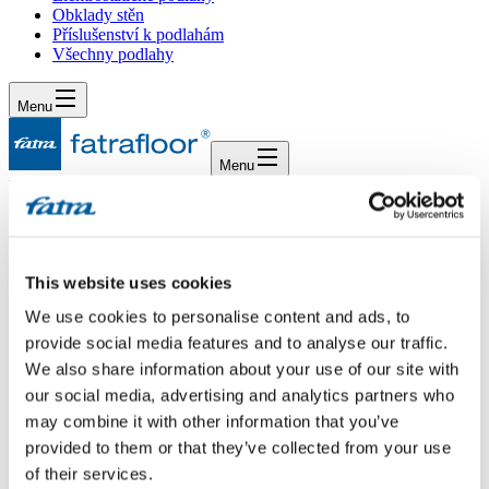
Obklady stěn
Příslušenství k podlahám
Všechny podlahy
Menu
Menu
Domů
/
Dotazy
/
Dotaz 612
Dotaz 612
This website uses cookies
We use cookies to personalise content and ads, to
Dotaz
provide social media features and to analyse our traffic.
We also share information about your use of our site with
Dobrý den,jakou podlahovou krytinu z vaší kolekce byste mi
doporučil do vstupní chodby? (lehká údržba, odolné proti
our social media, advertising and analytics partners who
vodě)DěkujiKK
may combine it with other information that you’ve
provided to them or that they’ve collected from your use
Odpověď
of their services.