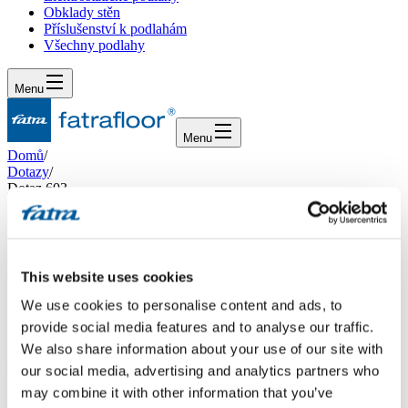
Obklady stěn
Příslušenství k podlahám
Všechny podlahy
Menu
Menu
Domů
/
Dotazy
/
Dotaz 603
Dotaz 603
Dotaz
This website uses cookies
We use cookies to personalise content and ads, to
Dobrý den, rád bych si koupil vinylovou podlahu click a prosím jak
nejlépe postupovat. Mám starší byt tudíž podlahy nejsou úplně
provide social media features and to analyse our traffic.
rovné z kraje do středu propad podlahy až 2 cm na místnosti 4x5m.
We also share information about your use of our site with
Aktuálně tam mám parkety které tam nechám a rád bych to srovnal
our social media, advertising and analytics partners who
OSB deskami. Například křížem 2x10mm je možné na to pak
položit novou podlahu? Děkuji za Info a jak nejlépe v tomto případě
may combine it with other information that you’ve
postupovat.