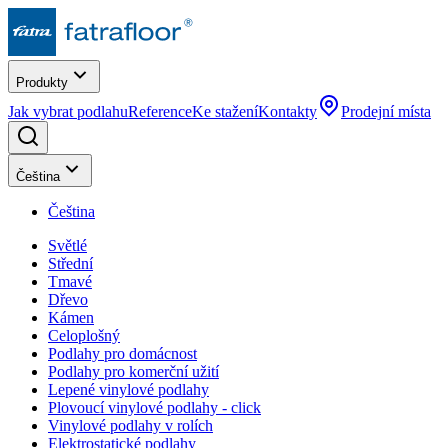
Produkty
Jak vybrat podlahu
Reference
Ke stažení
Kontakty
Prodejní místa
Čeština
Čeština
Světlé
Střední
Tmavé
Dřevo
Kámen
Celoplošný
Podlahy pro domácnost
Podlahy pro komerční užití
Lepené vinylové podlahy
Plovoucí vinylové podlahy - click
Vinylové podlahy v rolích
Elektrostatické podlahy