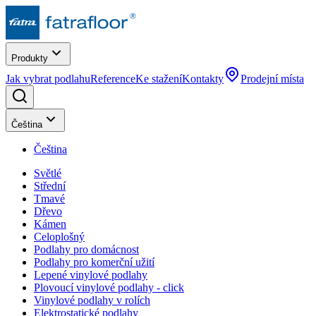
Produkty
Jak vybrat podlahu
Reference
Ke stažení
Kontakty
Prodejní místa
Čeština
Čeština
Světlé
Střední
Tmavé
Dřevo
Kámen
Celoplošný
Podlahy pro domácnost
Podlahy pro komerční užití
Lepené vinylové podlahy
Plovoucí vinylové podlahy - click
Vinylové podlahy v rolích
Elektrostatické podlahy