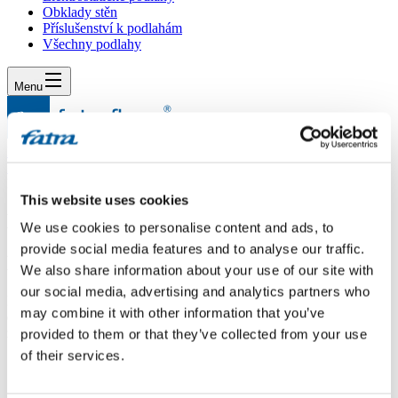
Obklady stěn
Příslušenství k podlahám
Všechny podlahy
Menu
Menu
Domů
/
Dotazy
/
Dotaz 597
This website uses cookies
Dotaz 597
We use cookies to personalise content and ads, to
provide social media features and to analyse our traffic.
Dotaz
We also share information about your use of our site with
our social media, advertising and analytics partners who
Dobrý den,Jaké lepidlo od fy.UZIN nebo Thomsit by jste
may combine it with other information that you’ve
doporučily pro lepení vinylové podlahy Thermofix (2,0mm) na
znivelovanou betonovou podlahu.Děkuji Ladislav N.
provided to them or that they’ve collected from your use
of their services.
Odpověď