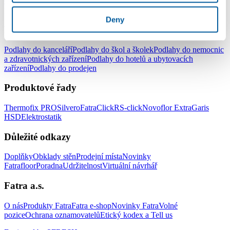
do ložnice
Podlahy do kuchyně
Podlahy do koupelny
Podlahy do
pracovny
Podlahy do dětského pokoje
Deny
Podlahy pro komerční užití
Podlahy do kanceláří
Podlahy do škol a školek
Podlahy do nemocnic
a zdravotnických zařízení
Podlahy do hotelů a ubytovacích
zařízení
Podlahy do prodejen
Produktové řady
Thermofix PRO
Silvero
FatraClick
RS-click
Novoflor Extra
Garis
HSD
Elektrostatik
Důležité odkazy
Doplňky
Obklady stěn
Prodejní místa
Novinky
Fatrafloor
Poradna
Udržitelnost
Virtuální návrhář
Fatra a.s.
O nás
Produkty Fatra
Fatra e-shop
Novinky Fatra
Volné
pozice
Ochrana oznamovatelů
Etický kodex a Tell us