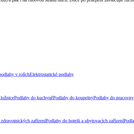
odlahy v rolích
Elektrostatické podlahy
ložnice
Podlahy do kuchyně
Podlahy do koupelny
Podlahy do pracovny
zdravotnických zařízení
Podlahy do hotelů a ubytovacích zařízení
Podla