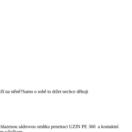
rží na stěně?Samo o sobě to držet nechce děkuji
o hlazenou sádrovou omítku penetraci UZIN PE 360 a kontaktní
ním válečkem.