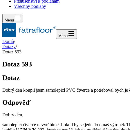
Příslušenství k podlahám
Všechny podlahy
Menu
Menu
Domů
/
Dotazy
/
Dotaz 593
Dotaz 593
Dotaz
Dobrý den koupil jsem samolepicí PVC čtverce a potřeboval bych je čá
Odpověď
Dobrý den,
samolepící čtverce nevyrábíme. Pokud by se jednalo o náš výrobek 
lepidlo UZIN WK 222, které se nanáší jak na podklad (lépe den dopřed