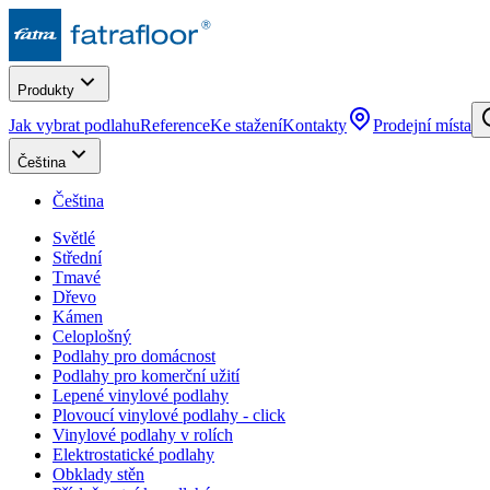
Produkty
Jak vybrat podlahu
Reference
Ke stažení
Kontakty
Prodejní místa
Čeština
Čeština
Světlé
Střední
Tmavé
Dřevo
Kámen
Celoplošný
Podlahy pro domácnost
Podlahy pro komerční užití
Lepené vinylové podlahy
Plovoucí vinylové podlahy - click
Vinylové podlahy v rolích
Elektrostatické podlahy
Obklady stěn