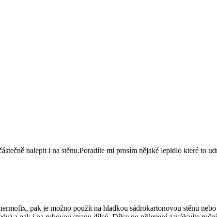
stečně nalepit i na stěnu.Poradíte mi prosím nějaké lepidlo které to ud
Thermofix, pak je možno použít na hladkou sádrokartonovou stěnu neb
u) a pak i na rubovou stranu dílců. Dílce po přilepení zaválcujte ruč