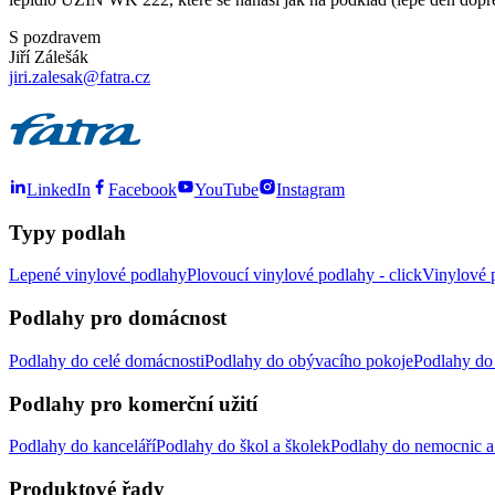
S pozdravem
Jiří Zálešák
jiri.zalesak@fatra.cz
LinkedIn
Facebook
YouTube
Instagram
Typy podlah
Lepené vinylové podlahy
Plovoucí vinylové podlahy - click
Vinylové p
Podlahy pro domácnost
Podlahy do celé domácnosti
Podlahy do obývacího pokoje
Podlahy do 
Podlahy pro komerční užití
Podlahy do kanceláří
Podlahy do škol a školek
Podlahy do nemocnic a 
Produktové řady