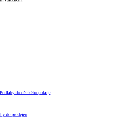
Podlahy do dětského pokoje
hy do prodejen