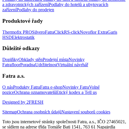
a zdravotnických zařízení
Podlahy do hotelů a ubytovacích
zařízení
Podlahy do prodejen
Produktové řady
Thermofix PRO
Silvero
FatraClick
RS-click
Novoflor Extra
Garis
HSD
Elektrostatik
Důležité odkazy
Doplňky
Obklady stěn
Prodejní místa
Novinky
Fatrafloor
Poradna
Udržitelnost
Virtuální návrhář
Fatra a.s.
O nás
Produkty Fatra
Fatra e-shop
Novinky Fatra
Volné
pozice
Ochrana oznamovatelů
Etický kodex a Tell us
Designed by 2FRESH
Sitemap
Ochrana osobních údajů
Nastavení souborů cookies
Toto jsou internetové stránky společnosti Fatra, a.s., IČO 27465021,
se sídlem na adrese třída Tomáše Bati 1541, 763 61 Napajedla