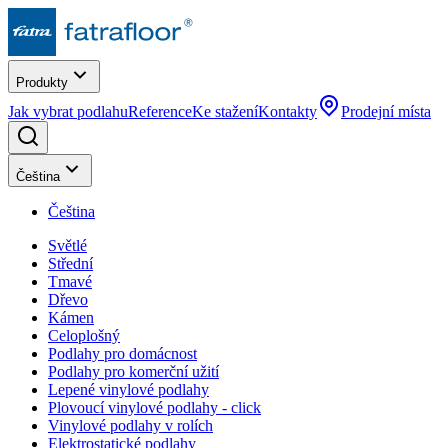
Produkty
Jak vybrat podlahu
Reference
Ke stažení
Kontakty
Prodejní místa
Čeština
Čeština
Světlé
Střední
Tmavé
Dřevo
Kámen
Celoplošný
Podlahy pro domácnost
Podlahy pro komerční užití
Lepené vinylové podlahy
Plovoucí vinylové podlahy - click
Vinylové podlahy v rolích
Elektrostatické podlahy