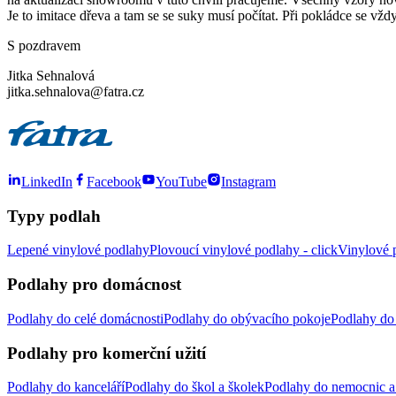
Je to imitace dřeva a tam se se suky musí počítat. Při pokládce se vž
S pozdravem
Jitka Sehnalová
jitka.sehnalova@fatra.cz
LinkedIn
Facebook
YouTube
Instagram
Typy podlah
Lepené vinylové podlahy
Plovoucí vinylové podlahy - click
Vinylové p
Podlahy pro domácnost
Podlahy do celé domácnosti
Podlahy do obývacího pokoje
Podlahy do 
Podlahy pro komerční užití
Podlahy do kanceláří
Podlahy do škol a školek
Podlahy do nemocnic a 