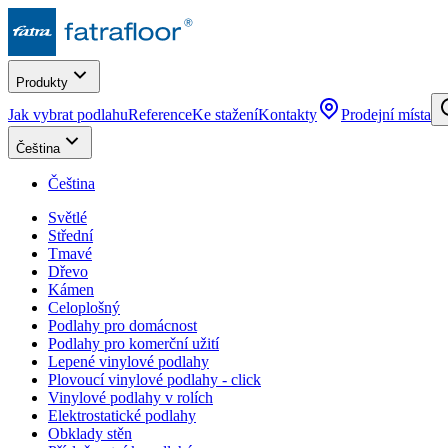
Produkty
Jak vybrat podlahu
Reference
Ke stažení
Kontakty
Prodejní místa
Čeština
Čeština
Světlé
Střední
Tmavé
Dřevo
Kámen
Celoplošný
Podlahy pro domácnost
Podlahy pro komerční užití
Lepené vinylové podlahy
Plovoucí vinylové podlahy - click
Vinylové podlahy v rolích
Elektrostatické podlahy
Obklady stěn