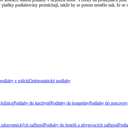
dy plaňky podlahoviny promíchají, takže by se potom nemělo stát, že se 
odlahy v rolích
Elektrostatické podlahy
ložnice
Podlahy do kuchyně
Podlahy do koupelny
Podlahy do pracovny
zdravotnických zařízení
Podlahy do hotelů a ubytovacích zařízení
Podla