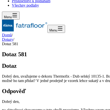
Příslušenství k podlahám
Všechny podlahy
Menu
Menu
Domů
/
Dotazy
/
Dotaz 581
Dotaz 581
Dotaz
Dobrý den, uvažujeme o dekoru Thermofix - Dub selský 10135-1. Bohu
možné ho tam přidat? V jedné prodejně je vzorek lehce sukatý a v dru
Odpověď
Dobrý den,
na aktualizaci showroomu v tuto chvíli pracujeme. Všechny vzory nové 