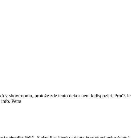
 v showroomu, protože zde tento dekor není k dispozici. Proč? Je
info. Petra
ejrealističtější. Nelze říct, která varianta je správná nebo špatná.