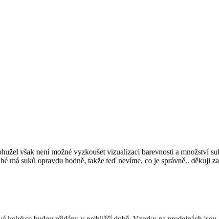
žel však není možné vyzkoušet vizualizaci barevnosti a množství suků
hé má suků opravdu hodně, takže teď nevíme, co je správně.. děkuji za 
kolekce budou přidány v nejbližší době. Vzorky na prodejnách jsou asi n