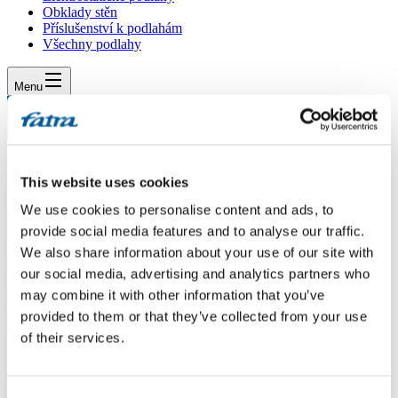
Obklady stěn
Příslušenství k podlahám
Všechny podlahy
Menu
Menu
Domů
/
Dotazy
/
This website uses cookies
Dotaz 564
We use cookies to personalise content and ads, to
Dotaz 564
provide social media features and to analyse our traffic.
We also share information about your use of our site with
Dotaz
our social media, advertising and analytics partners who
may combine it with other information that you’ve
Dobrý den,budeme pokládat vinylovou podlahu,líbí se nám vzor
provided to them or that they’ve collected from your use
dub stříbrný v kolekci Imperio ale chtěli bychom podlahu
Thermofix.Vyrábí se i v tomto vzoru?Děkuji za odpověd
of their services.
Odpověď