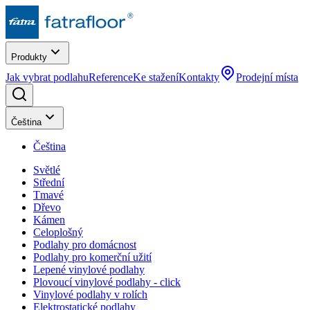
Produkty
Jak vybrat podlahu
Reference
Ke stažení
Kontakty
Prodejní místa
Čeština
Čeština
Světlé
Střední
Tmavé
Dřevo
Kámen
Celoplošný
Podlahy pro domácnost
Podlahy pro komerční užití
Lepené vinylové podlahy
Plovoucí vinylové podlahy - click
Vinylové podlahy v rolích
Elektrostatické podlahy