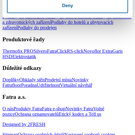
Podlahy pro komerční užití
Deny
Podlahy do kanceláří
Podlahy do škol a školek
Podlahy do nemocnic
a zdravotnických zařízení
Podlahy do hotelů a ubytovacích
zařízení
Podlahy do prodejen
Produktové řady
Thermofix PRO
Silvero
FatraClick
RS-click
Novoflor Extra
Garis
HSD
Elektrostatik
Důležité odkazy
Doplňky
Obklady stěn
Prodejní místa
Novinky
Fatrafloor
Poradna
Udržitelnost
Virtuální návrhář
Fatra a.s.
O nás
Produkty Fatra
Fatra e-shop
Novinky Fatra
Volné
pozice
Ochrana oznamovatelů
Etický kodex a Tell us
Designed by 2FRESH
Sitemap
Ochrana osobních údajů
Nastavení souborů cookies