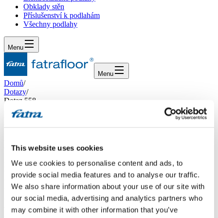
Obklady stěn
Příslušenství k podlahám
Všechny podlahy
Menu
Menu
Domů
/
Dotazy
/
Dotaz 558
Dotaz 558
Dotaz
This website uses cookies
We use cookies to personalise content and ads, to
Dobrý den,chystáme rekonstrukci dětského pokoje a potřebovali
bychom poradit se vzorem podlahy. Pokojík bude vybaven čistě
provide social media features and to analyse our traffic.
bílým nábytkem, dvě sousední stěny budou fialkové, zbývající dvě
We also share information about your use of our site with
bílé (s velkou dekorativní samolepkou stromu a zvířátek). Nejsme si
our social media, advertising and analytics partners who
však zcela jisti barvou podlahy. Zatím vybíráme z řady FatraClick ze
vzorů Dub africký či Dub sibiřský šedý. Místnost je velká cca 3x4,5
may combine it with other information that you’ve
m. Plánujeme na podlahu umístit ještě malý hrací kobereček.Děkuji