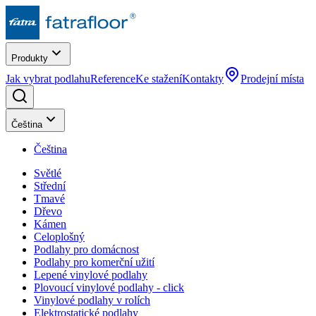
Produkty
Jak vybrat podlahu
Reference
Ke stažení
Kontakty
Prodejní místa
Čeština
Čeština
Světlé
Střední
Tmavé
Dřevo
Kámen
Celoplošný
Podlahy pro domácnost
Podlahy pro komerční užití
Lepené vinylové podlahy
Plovoucí vinylové podlahy - click
Vinylové podlahy v rolích
Elektrostatické podlahy