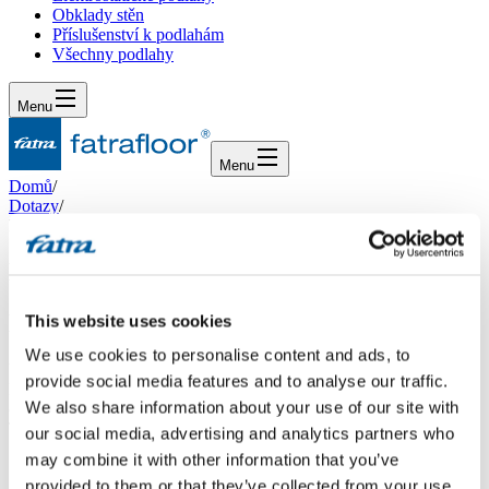
Obklady stěn
Příslušenství k podlahám
Všechny podlahy
Menu
Menu
Domů
/
Dotazy
/
Dotaz 555
Dotaz 555
Dotaz
This website uses cookies
We use cookies to personalise content and ads, to
Vážení, potřebovala bych vědět, zda vinylová podlaha
provide social media features and to analyse our traffic.
FATRACLICK se nemusí lepit a jaká se dává protiparová a izilační
We also share information about your use of our site with
či vyrobnávací vrstva na stávající beton. . Konkrétně mám zájem o
TRAVERTIN světlý 620x450mm.Děkuji za odpověď.
our social media, advertising and analytics partners who
may combine it with other information that you’ve
Odpověď
provided to them or that they’ve collected from your use