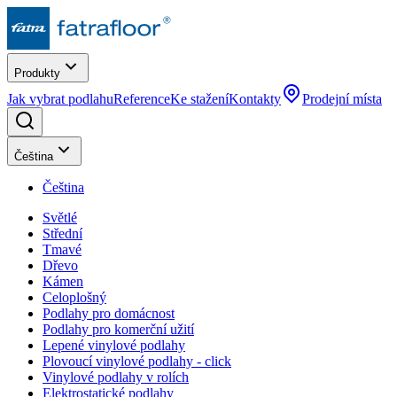
Produkty
Jak vybrat podlahu
Reference
Ke stažení
Kontakty
Prodejní místa
Čeština
Čeština
Světlé
Střední
Tmavé
Dřevo
Kámen
Celoplošný
Podlahy pro domácnost
Podlahy pro komerční užití
Lepené vinylové podlahy
Plovoucí vinylové podlahy - click
Vinylové podlahy v rolích
Elektrostatické podlahy