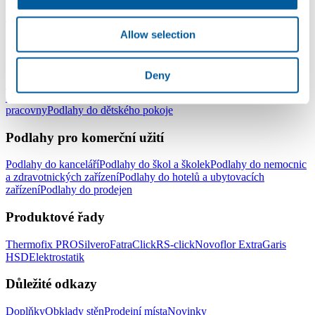
Lepené vinylové podlahy
Plovoucí vinylové podlahy - click
Vinylové
podlahy v rolích
Elektrostatické podlahy
Allow selection
Podlahy pro domácnost
Deny
Podlahy do celé domácnosti
Podlahy do obývacího pokoje
Podlahy
do ložnice
Podlahy do kuchyně
Podlahy do koupelny
Podlahy do
pracovny
Podlahy do dětského pokoje
Podlahy pro komerční užití
Podlahy do kanceláří
Podlahy do škol a školek
Podlahy do nemocnic
a zdravotnických zařízení
Podlahy do hotelů a ubytovacích
zařízení
Podlahy do prodejen
Produktové řady
Thermofix PRO
Silvero
FatraClick
RS-click
Novoflor Extra
Garis
HSD
Elektrostatik
Důležité odkazy
Doplňky
Obklady stěn
Prodejní místa
Novinky