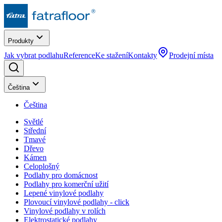
Produkty
Jak vybrat podlahu
Reference
Ke stažení
Kontakty
Prodejní místa
Čeština
Čeština
Světlé
Střední
Tmavé
Dřevo
Kámen
Celoplošný
Podlahy pro domácnost
Podlahy pro komerční užití
Lepené vinylové podlahy
Plovoucí vinylové podlahy - click
Vinylové podlahy v rolích
Elektrostatické podlahy