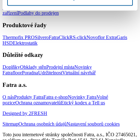
Podlahy do kanceláří
Podlahy do škol a školek
Podlahy do nemocnic
a zdravotnických zařízení
Podlahy do hotelů a ubytovacích
zařízení
Podlahy do prodejen
Produktové řady
Thermofix PRO
Silvero
FatraClick
RS-click
Novoflor Extra
Garis
HSD
Elektrostatik
Důležité odkazy
Doplňky
Obklady stěn
Prodejní místa
Novinky
Fatrafloor
Poradna
Udržitelnost
Virtuální návrhář
Fatra a.s.
O nás
Produkty Fatra
Fatra e-shop
Novinky Fatra
Volné
pozice
Ochrana oznamovatelů
Etický kodex a Tell us
Designed by 2FRESH
Sitemap
Ochrana osobních údajů
Nastavení souborů cookies
Toto jsou internetové stránky společnosti Fatra, a.s., IČO 27465021,