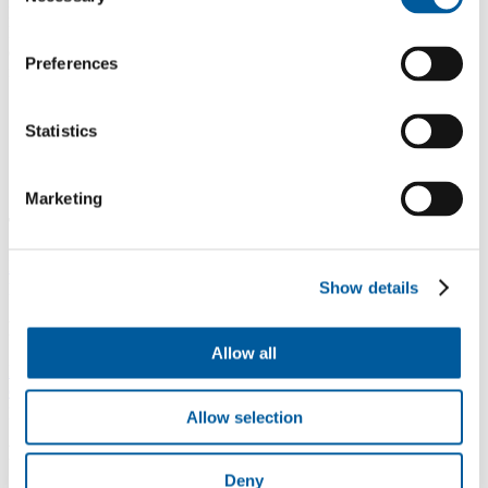
Selection
Dobrý den, používají se lišty Doellken do kterých se vlepí pásek
PVC podlahoviny. Krytina je v šedivé barvě prachu, přesto
doporučuji navštívit naše distributory a vidět ji "na živo". Kontakty
Preferences
na
Distributory
. S pozdravem Jiří Zálešák
jiri.zalesak@fatra.cz
Statistics
LinkedIn
Facebook
YouTube
Instagram
Marketing
Typy podlah
Lepené vinylové podlahy
Plovoucí vinylové podlahy - click
Vinylové
podlahy v rolích
Elektrostatické podlahy
Show details
Podlahy pro domácnost
Allow all
Podlahy do celé domácnosti
Podlahy do obývacího pokoje
Podlahy
do ložnice
Podlahy do kuchyně
Podlahy do koupelny
Podlahy do
pracovny
Podlahy do dětského pokoje
Allow selection
Podlahy pro komerční užití
Deny