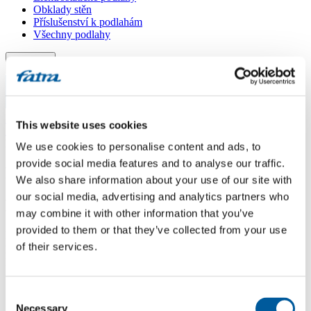
Obklady stěn
Příslušenství k podlahám
Všechny podlahy
Menu
Menu
Domů
/
This website uses cookies
Dotazy
/
Dotaz 554
We use cookies to personalise content and ads, to
provide social media features and to analyse our traffic.
Dotaz 554
We also share information about your use of our site with
our social media, advertising and analytics partners who
Dotaz
may combine it with other information that you’ve
provided to them or that they’ve collected from your use
Dobrý den. Zaujal mě Thermofix břidlice kov. Jaké lišty se
of their services.
používají pro tento dekor? Není moc tmavý, aby na něm nebyl vidět
prach. Děkuji
Odpověď
Consent
Necessary