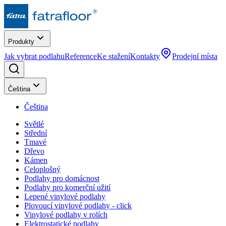
Produkty
Jak vybrat podlahu
Reference
Ke stažení
Kontakty
Prodejní místa
Čeština
Čeština
Světlé
Střední
Tmavé
Dřevo
Kámen
Celoplošný
Podlahy pro domácnost
Podlahy pro komerční užití
Lepené vinylové podlahy
Plovoucí vinylové podlahy - click
Vinylové podlahy v rolích
Elektrostatické podlahy