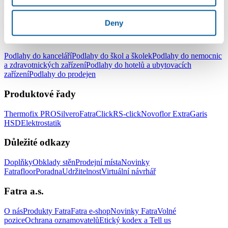
do ložnice
Podlahy do kuchyně
Podlahy do koupelny
Podlahy do
pracovny
Podlahy do dětského pokoje
Deny
Podlahy pro komerční užití
Podlahy do kanceláří
Podlahy do škol a školek
Podlahy do nemocnic
a zdravotnických zařízení
Podlahy do hotelů a ubytovacích
zařízení
Podlahy do prodejen
Produktové řady
Thermofix PRO
Silvero
FatraClick
RS-click
Novoflor Extra
Garis
HSD
Elektrostatik
Důležité odkazy
Doplňky
Obklady stěn
Prodejní místa
Novinky
Fatrafloor
Poradna
Udržitelnost
Virtuální návrhář
Fatra a.s.
O nás
Produkty Fatra
Fatra e-shop
Novinky Fatra
Volné
pozice
Ochrana oznamovatelů
Etický kodex a Tell us