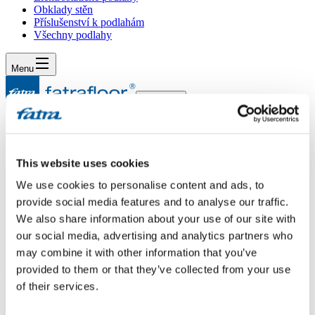
Obklady stěn
Příslušenství k podlahám
Všechny podlahy
Menu
Menu
Domů
/
Dotazy
/
Dotaz 531
This website uses cookies
Dotaz 531
We use cookies to personalise content and ads, to
provide social media features and to analyse our traffic.
Dotaz
We also share information about your use of our site with
our social media, advertising and analytics partners who
Dobrý den, zvažujeme mezi koupí Vinylové podlahy - dub
toskánský a dub světlý. Můžete poradit jaký dekor dveří zvolit k
may combine it with other information that you’ve
těmto dvěma podlahám v kombinaci skříněk, které budou Egger -
provided to them or that they’ve collected from your use
dub nebraska přírodní?Děkuji
of their services.
Odpověď