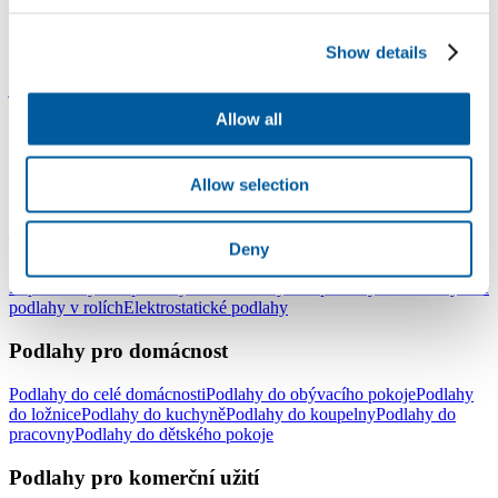
nebo podlaháře Ladislava Vidurka z Jablonce.
S pozdravem
Show details
Jiří Zálešák
jiri.zalesak@fatra.cz
Allow all
Allow selection
LinkedIn
Facebook
YouTube
Instagram
Typy podlah
Deny
Lepené vinylové podlahy
Plovoucí vinylové podlahy - click
Vinylové
podlahy v rolích
Elektrostatické podlahy
Podlahy pro domácnost
Podlahy do celé domácnosti
Podlahy do obývacího pokoje
Podlahy
do ložnice
Podlahy do kuchyně
Podlahy do koupelny
Podlahy do
pracovny
Podlahy do dětského pokoje
Podlahy pro komerční užití