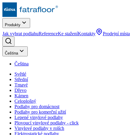
Produkty
Jak vybrat podlahu
Reference
Ke stažení
Kontakty
Prodejní místa
Čeština
Čeština
Světlé
Střední
Tmavé
Dřevo
Kámen
Celoplošný
Podlahy pro domácnost
Podlahy pro komerční užití
Lepené vinylové podlahy
Plovoucí vinylové podlahy - click
Vinylové podlahy v rolích
Elektrostatické podlahy