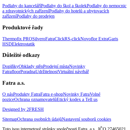
Podlahy do kanceláří
Podlahy do škol a školek
Podlahy do nemocnic
a zdravotnických zařízení
Podlahy do hotelů a ubytovacích
zařízení
Podlahy do prodejen
Produktové řady
Thermofix PRO
Silvero
FatraClick
RS-click
Novoflor Extra
Garis
HSD
Elektrostatik
Důležité odkazy
Doplňky
Obklady stěn
Prodejní místa
Novinky
Fatrafloor
Poradna
Udržitelnost
Virtuální návrhář
Fatra a.s.
O nás
Produkty Fatra
Fatra e-shop
Novinky Fatra
Volné
pozice
Ochrana oznamovatelů
Etický kodex a Tell us
Designed by 2FRESH
Sitemap
Ochrana osobních údajů
Nastavení souborů cookies
Toto jsou internetové stránky společnosti Fatra, a.s., IČO 27465021,