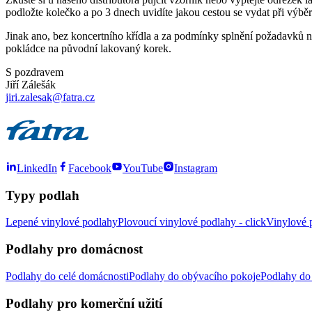
podložte kolečko a po 3 dnech uvidíte jakou cestou se vydat při výbě
Jinak ano, bez koncertního křídla a za podmínky splnění požadavků 
pokládce na původní lakovaný korek.
S pozdravem
Jiří Zálešák
jiri.zalesak@fatra.cz
LinkedIn
Facebook
YouTube
Instagram
Typy podlah
Lepené vinylové podlahy
Plovoucí vinylové podlahy - click
Vinylové p
Podlahy pro domácnost
Podlahy do celé domácnosti
Podlahy do obývacího pokoje
Podlahy do 
Podlahy pro komerční užití