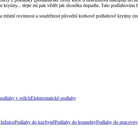
ru krytiny... dejte mi pak vědět jak zkouška dopadla. Tato podlahovin
na místní rovinnost a soudržnost původní korkové podlahové krytiny 
odlahy v rolích
Elektrostatické podlahy
ložnice
Podlahy do kuchyně
Podlahy do koupelny
Podlahy do pracovny