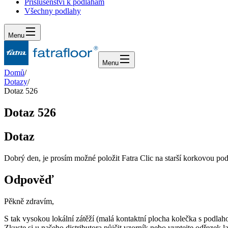
Příslušenství k podlahám
Všechny podlahy
Menu
Menu
Domů
/
Dotazy
/
Dotaz 526
Dotaz 526
Dotaz
Dobrý den, je prosím možné položit Fatra Clic na starší korkovou pod
Odpověď
Pěkně zdravím,
S tak vysokou lokální zátěží (malá kontaktní plocha kolečka s podlah
Zkuste si u našeho distributora půjčit vzorník nebo vyptejte odřezek 