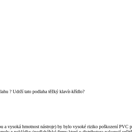
lahu ? Udrží tato podlaha těžký klavír-křídlo?
ou a vysoká hmotnost nástroje) by bylo vysoké riziko poškození PVC po
lamely z pokládky (podlahářské firmy které u distributora nakupují urč