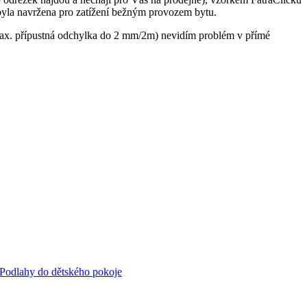
a byla navržena pro zatížení bežným provozem bytu.
(max. přípustná odchylka do 2 mm/2m) nevidím problém v přímé
Podlahy do dětského pokoje