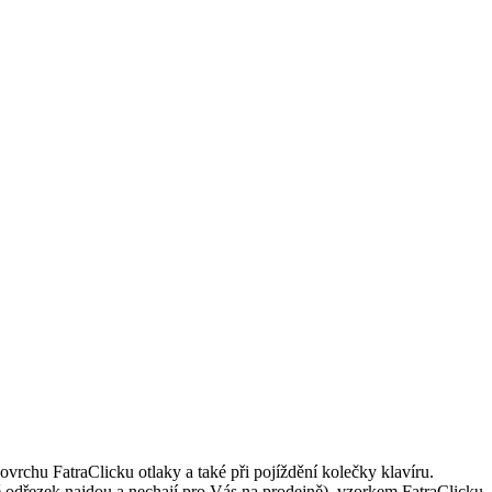
vrchu FatraClicku otlaky a také při pojíždění kolečky klavíru.
itě odřezek najdou a nechají pro Vás na prodejně), vzorkem FatraClicku