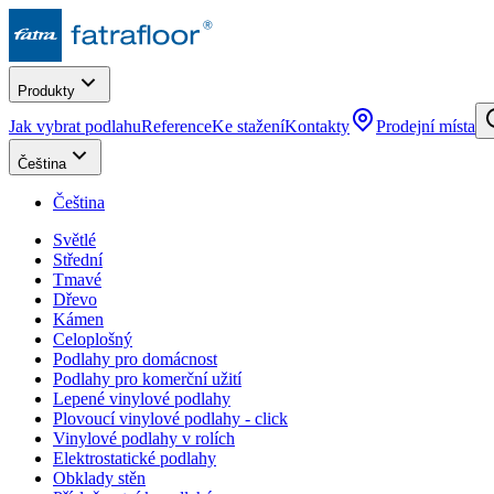
Produkty
Jak vybrat podlahu
Reference
Ke stažení
Kontakty
Prodejní místa
Čeština
Čeština
Světlé
Střední
Tmavé
Dřevo
Kámen
Celoplošný
Podlahy pro domácnost
Podlahy pro komerční užití
Lepené vinylové podlahy
Plovoucí vinylové podlahy - click
Vinylové podlahy v rolích
Elektrostatické podlahy
Obklady stěn