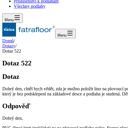
Příslušenství k podlahám
Všechny podlahy
Menu
Menu
Domů
/
Dotazy
/
Dotaz 522
Dotaz 522
Dotaz
Dobrý den, chtěl bych vědět, zda je možno položit lino na plovoucí po
který je bez podsklepení na základové desce a podlaha je studená. D
Odpověď
Dobrý den,
PVC (lino) lepit (pokládat) na na plovoucí podlahu nelze. Starou plo