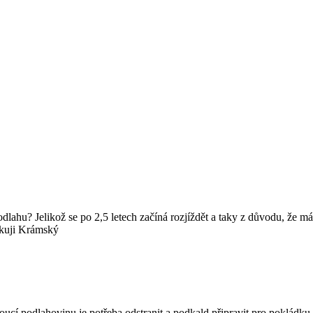
dlahu? Jelikož se po 2,5 letech začíná rozjíždět a taky z důvodu, že m
ěkuji Krámský
voucí podlahovinu je potřeba odstranit a podkald připravit pro poklád