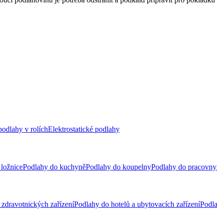
odlahy v rolích
Elektrostatické podlahy
ložnice
Podlahy do kuchyně
Podlahy do koupelny
Podlahy do pracovny
zdravotnických zařízení
Podlahy do hotelů a ubytovacích zařízení
Podla