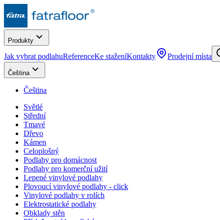
Produkty
Jak vybrat podlahu
Reference
Ke stažení
Kontakty
Prodejní místa
Čeština
Čeština
Světlé
Střední
Tmavé
Dřevo
Kámen
Celoplošný
Podlahy pro domácnost
Podlahy pro komerční užití
Lepené vinylové podlahy
Plovoucí vinylové podlahy - click
Vinylové podlahy v rolích
Elektrostatické podlahy
Obklady stěn