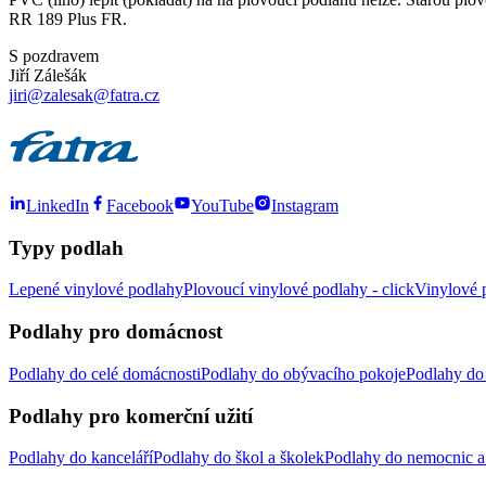
RR 189 Plus FR.
S pozdravem
Jiří Zálešák
jiri@zalesak@fatra.cz
LinkedIn
Facebook
YouTube
Instagram
Typy podlah
Lepené vinylové podlahy
Plovoucí vinylové podlahy - click
Vinylové p
Podlahy pro domácnost
Podlahy do celé domácnosti
Podlahy do obývacího pokoje
Podlahy do 
Podlahy pro komerční užití
Podlahy do kanceláří
Podlahy do škol a školek
Podlahy do nemocnic a 