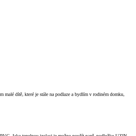
ám malé dítě, které je stále na podlaze a bydlím v rodiném domku,
ku PVC. Jako tepelnou izolaci je možno použít např. podložku UZIN