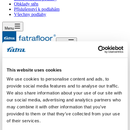
Obklady stěn
Příslušenství k podlahám
Všechny podlahy
Menu
Menu
Domů
/
Dotazy
/
Dotaz 486
This website uses cookies
Dotaz 486
We use cookies to personalise content and ads, to
Dotaz
provide social media features and to analyse our traffic.
We also share information about your use of our site with
Dobrý den, mám terasu 24 M2 pod kterou je veranda.Na terase se
our social media, advertising and analytics partners who
vybetonovala ze spádem betonová deska(armatura železná se dávala
may combine it with other information that you’ve
do betonu). Celá plocha je opatřená hydroizolací hasoft dvousl.Na
provided to them or that they’ve collected from your use
povrch nechci dávat TopStone ani dlažbu.Vyrábíte venkovní PVC?
Popř. s kterou firmou spolupracujete na pokládku?Děkuji za
of their services.
odpověď.