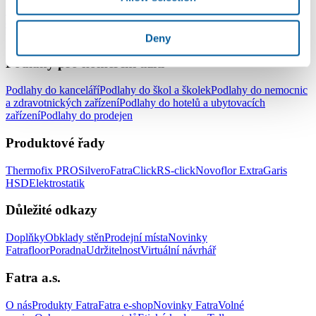
Podlahy do celé domácnosti
Podlahy do obývacího pokoje
Podlahy
do ložnice
Podlahy do kuchyně
Podlahy do koupelny
Podlahy do
pracovny
Podlahy do dětského pokoje
Deny
Podlahy pro komerční užití
Podlahy do kanceláří
Podlahy do škol a školek
Podlahy do nemocnic
a zdravotnických zařízení
Podlahy do hotelů a ubytovacích
zařízení
Podlahy do prodejen
Produktové řady
Thermofix PRO
Silvero
FatraClick
RS-click
Novoflor Extra
Garis
HSD
Elektrostatik
Důležité odkazy
Doplňky
Obklady stěn
Prodejní místa
Novinky
Fatrafloor
Poradna
Udržitelnost
Virtuální návrhář
Fatra a.s.
O nás
Produkty Fatra
Fatra e-shop
Novinky Fatra
Volné