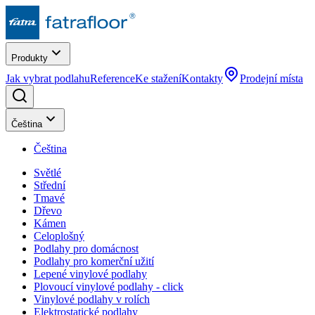
Produkty
Jak vybrat podlahu
Reference
Ke stažení
Kontakty
Prodejní místa
Čeština
Čeština
Světlé
Střední
Tmavé
Dřevo
Kámen
Celoplošný
Podlahy pro domácnost
Podlahy pro komerční užití
Lepené vinylové podlahy
Plovoucí vinylové podlahy - click
Vinylové podlahy v rolích
Elektrostatické podlahy