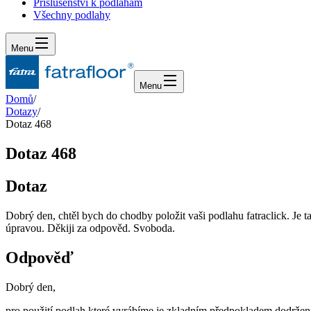
Příslušenství k podlahám
Všechny podlahy
Menu
Menu
Domů
/
Dotazy
/
Dotaz 468
Dotaz 468
Dotaz
Dobrý den, chtěl bych do chodby položit vaši podlahu fatraclick. Je t
úpravou. Děkiji za odpověd. Svoboda.
Odpověď
Dobrý den,
pro použití podlah které vyrábíme je zkladním předpokladem dodrže