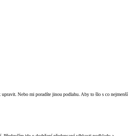
k upravit. Nebo mi poradíte jinou podlahu. Aby to šlo s co nejmenší
. Především jde o dodržení předepsané vlhkosti podkladu a