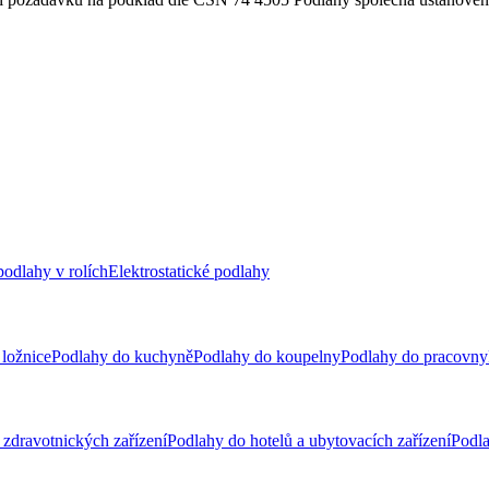
odlahy v rolích
Elektrostatické podlahy
ložnice
Podlahy do kuchyně
Podlahy do koupelny
Podlahy do pracovny
zdravotnických zařízení
Podlahy do hotelů a ubytovacích zařízení
Podla