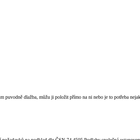
am puvodně dlažba, můžu ji položit přímo na ni nebo je to potřeba neja
ní požadavků na podklad dle ČSN 74 4505 Podlahy společná ustanovení