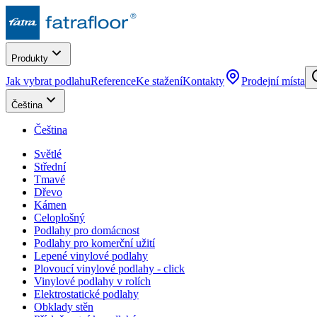
Produkty
Jak vybrat podlahu
Reference
Ke stažení
Kontakty
Prodejní místa
Čeština
Čeština
Světlé
Střední
Tmavé
Dřevo
Kámen
Celoplošný
Podlahy pro domácnost
Podlahy pro komerční užití
Lepené vinylové podlahy
Plovoucí vinylové podlahy - click
Vinylové podlahy v rolích
Elektrostatické podlahy
Obklady stěn