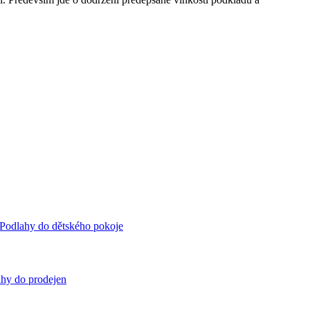
Podlahy do dětského pokoje
hy do prodejen