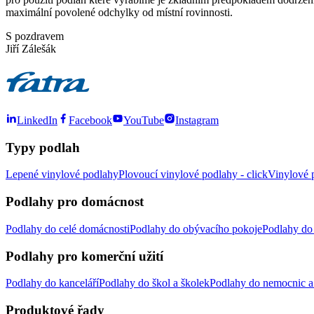
maximální povolené odchylky od místní rovinnosti.
S pozdravem
Jiří Zálešák
LinkedIn
Facebook
YouTube
Instagram
Typy podlah
Lepené vinylové podlahy
Plovoucí vinylové podlahy - click
Vinylové p
Podlahy pro domácnost
Podlahy do celé domácnosti
Podlahy do obývacího pokoje
Podlahy do 
Podlahy pro komerční užití
Podlahy do kanceláří
Podlahy do škol a školek
Podlahy do nemocnic a 
Produktové řady