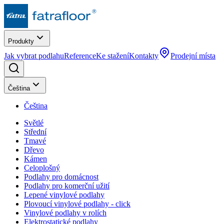
Produkty
Jak vybrat podlahu
Reference
Ke stažení
Kontakty
Prodejní místa
Čeština
Čeština
Světlé
Střední
Tmavé
Dřevo
Kámen
Celoplošný
Podlahy pro domácnost
Podlahy pro komerční užití
Lepené vinylové podlahy
Plovoucí vinylové podlahy - click
Vinylové podlahy v rolích
Elektrostatické podlahy