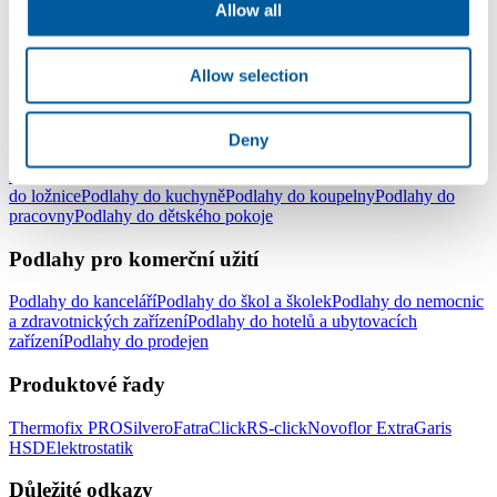
Allow all
Typy podlah
Lepené vinylové podlahy
Plovoucí vinylové podlahy - click
Vinylové
Allow selection
podlahy v rolích
Elektrostatické podlahy
Podlahy pro domácnost
Deny
Podlahy do celé domácnosti
Podlahy do obývacího pokoje
Podlahy
do ložnice
Podlahy do kuchyně
Podlahy do koupelny
Podlahy do
pracovny
Podlahy do dětského pokoje
Podlahy pro komerční užití
Podlahy do kanceláří
Podlahy do škol a školek
Podlahy do nemocnic
a zdravotnických zařízení
Podlahy do hotelů a ubytovacích
zařízení
Podlahy do prodejen
Produktové řady
Thermofix PRO
Silvero
FatraClick
RS-click
Novoflor Extra
Garis
HSD
Elektrostatik
Důležité odkazy