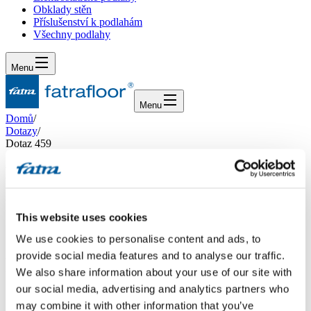
Obklady stěn
Příslušenství k podlahám
Všechny podlahy
Menu
Menu
Domů
/
Dotazy
/
Dotaz 459
Dotaz 459
Dotaz
This website uses cookies
Dobrý den, chceme položit thermofix do celého bytu včetně
We use cookies to personalise content and ads, to
koupelny. Všude, i v koupelně bude podlahové topení. Nebude pak
provide social media features and to analyse our traffic.
v koupelně problém s vlhkostí v kombinaci s teplem z podlahového
We also share information about your use of our site with
topení? Nebudou se dílce odlepovat nebo jinak pracovat? Děkuji.
our social media, advertising and analytics partners who
Odpověď
may combine it with other information that you’ve