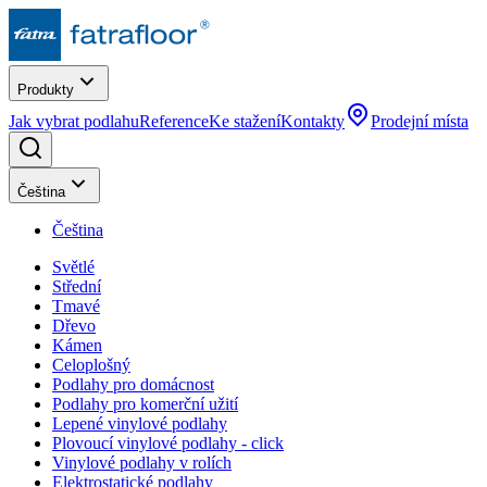
Produkty
Jak vybrat podlahu
Reference
Ke stažení
Kontakty
Prodejní místa
Čeština
Čeština
Světlé
Střední
Tmavé
Dřevo
Kámen
Celoplošný
Podlahy pro domácnost
Podlahy pro komerční užití
Lepené vinylové podlahy
Plovoucí vinylové podlahy - click
Vinylové podlahy v rolích
Elektrostatické podlahy