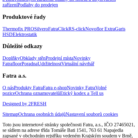
zařízení
Podlahy do prodejen
Produktové řady
Thermofix PRO
Silvero
FatraClick
RS-click
Novoflor Extra
Garis
HSD
Elektrostatik
Důležité odkazy
Doplňky
Obklady stěn
Prodejní místa
Novinky
Fatrafloor
Poradna
Udržitelnost
Virtuální návrhář
Fatra a.s.
O nás
Produkty Fatra
Fatra e-shop
Novinky Fatra
Volné
pozice
Ochrana oznamovatelů
Etický kodex a Tell us
Designed by 2FRESH
Sitemap
Ochrana osobních údajů
Nastavení souborů cookies
Toto jsou internetové stránky společnosti Fatra, a.s., IČO 27465021,
se sídlem na adrese třída Tomáše Bati 1541, 763 61 Napajedla
zapsané v obchodním rejstříku vedeném Krajským soudem v Brně,