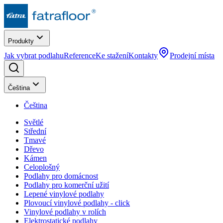
Produkty
Jak vybrat podlahu
Reference
Ke stažení
Kontakty
Prodejní místa
Čeština
Čeština
Světlé
Střední
Tmavé
Dřevo
Kámen
Celoplošný
Podlahy pro domácnost
Podlahy pro komerční užití
Lepené vinylové podlahy
Plovoucí vinylové podlahy - click
Vinylové podlahy v rolích
Elektrostatické podlahy