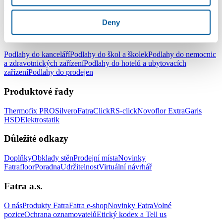
do ložnice
Podlahy do kuchyně
Podlahy do koupelny
Podlahy do
pracovny
Podlahy do dětského pokoje
Deny
Podlahy pro komerční užití
Podlahy do kanceláří
Podlahy do škol a školek
Podlahy do nemocnic
a zdravotnických zařízení
Podlahy do hotelů a ubytovacích
zařízení
Podlahy do prodejen
Produktové řady
Thermofix PRO
Silvero
FatraClick
RS-click
Novoflor Extra
Garis
HSD
Elektrostatik
Důležité odkazy
Doplňky
Obklady stěn
Prodejní místa
Novinky
Fatrafloor
Poradna
Udržitelnost
Virtuální návrhář
Fatra a.s.
O nás
Produkty Fatra
Fatra e-shop
Novinky Fatra
Volné
pozice
Ochrana oznamovatelů
Etický kodex a Tell us