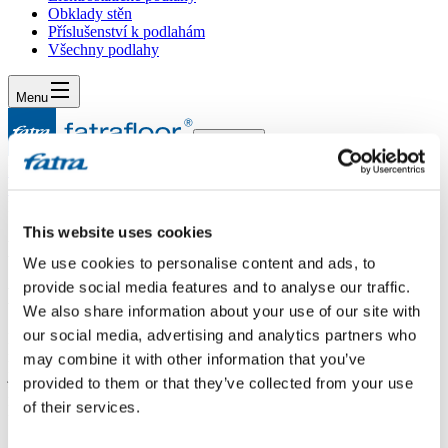
Obklady stěn
Příslušenství k podlahám
Všechny podlahy
Menu
Menu
Domů
/
Dotazy
/
Dotaz 455
This website uses cookies
Dotaz 455
We use cookies to personalise content and ads, to
provide social media features and to analyse our traffic.
Dotaz
We also share information about your use of our site with
our social media, advertising and analytics partners who
Dobrý den, můžete mi prosím doporučit lepidlo, kterým mohu
nalepit pvc na schodišťové stupně a k schodišťové hraně? Použil
may combine it with other information that you’ve
jsem kontaktní lepidlo fixprén a po týdnu se objevily žluté skvrny.
provided to them or that they’ve collected from your use
Prý pvc s reagovalo s lepidlem. Nevím jaký druh kontaktního
of their services.
lepidla mám použít. Děkuji za odpověď Zdeněk Javorek