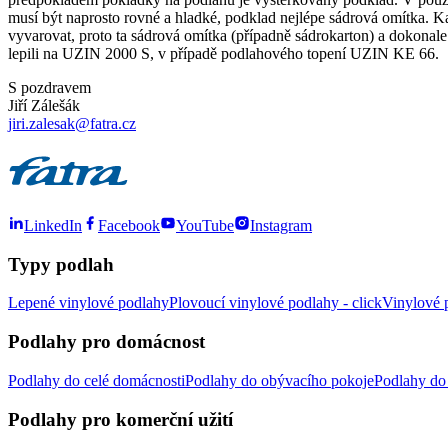
musí být naprosto rovné a hladké, podklad nejlépe sádrová omítka. Ka
vyvarovat, proto ta sádrová omítka (případně sádrokarton) a dokona
lepili na UZIN 2000 S, v případě podlahového topení UZIN KE 66.
S pozdravem
Jiří Zálešák
jiri.zalesak@fatra.cz
LinkedIn
Facebook
YouTube
Instagram
Typy podlah
Lepené vinylové podlahy
Plovoucí vinylové podlahy - click
Vinylové p
Podlahy pro domácnost
Podlahy do celé domácnosti
Podlahy do obývacího pokoje
Podlahy do 
Podlahy pro komerční užití