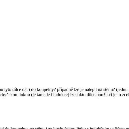
 tyto dílce dát i do koupelny? případně lze je nalepit na stěnu? (jedn
chyňskou linkou (je tam ale i indukce) lze takto dílce použít či je to 
í do koupelny, na stěnu i za kuchyňskou linku s indukčním vařičem ne