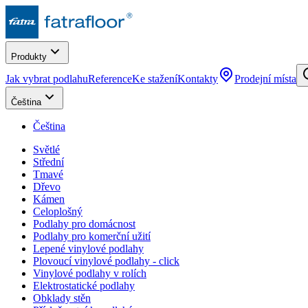
Produkty
Jak vybrat podlahu
Reference
Ke stažení
Kontakty
Prodejní místa
Čeština
Čeština
Světlé
Střední
Tmavé
Dřevo
Kámen
Celoplošný
Podlahy pro domácnost
Podlahy pro komerční užití
Lepené vinylové podlahy
Plovoucí vinylové podlahy - click
Vinylové podlahy v rolích
Elektrostatické podlahy
Obklady stěn