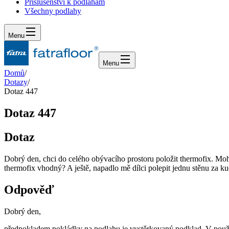
Příslušenství k podlahám
Všechny podlahy
Menu
Menu
Domů
/
Dotazy
/
Dotaz 447
Dotaz 447
Dotaz
Dobrý den, chci do celého obývacího prostoru položit thermofix. Mohu
thermofix vhodný? A ještě, napadlo mě dílci polepit jednu stěnu za ku
Odpověď
Dobrý den,
předpokladem pokládky na podlahu je vystěrkovaný podklad. V použit