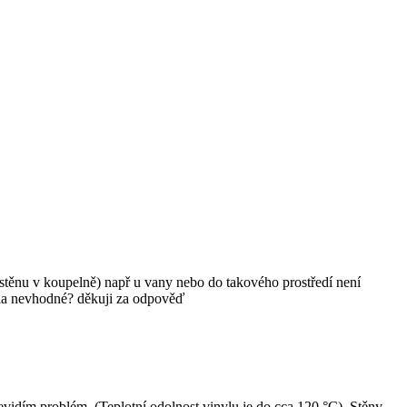
u stěnu v koupelně) např u vany nebo do takového prostředí není
zcela nevhodné? děkuji za odpověď
vidím problém. (Teplotní odolnost vinylu je do cca 120 °C). Stěny