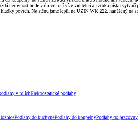
ždá nerovnost bude v úrovni očí více viditelná a i zrnko písku vytvoř
le hladký povrch. Na stěnu jsme lepili na UZIN WK 222, nanášený na s
odlahy v rolích
Elektrostatické podlahy
ložnice
Podlahy do kuchyně
Podlahy do koupelny
Podlahy do pracovny