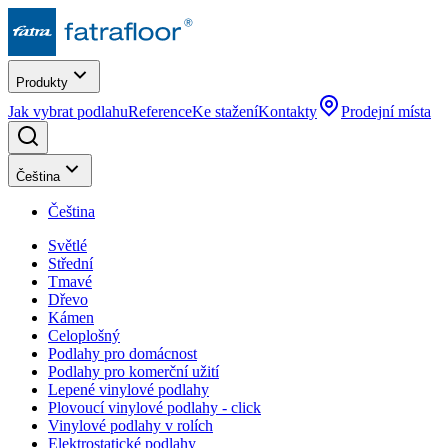
Produkty
Jak vybrat podlahu
Reference
Ke stažení
Kontakty
Prodejní místa
Čeština
Čeština
Světlé
Střední
Tmavé
Dřevo
Kámen
Celoplošný
Podlahy pro domácnost
Podlahy pro komerční užití
Lepené vinylové podlahy
Plovoucí vinylové podlahy - click
Vinylové podlahy v rolích
Elektrostatické podlahy