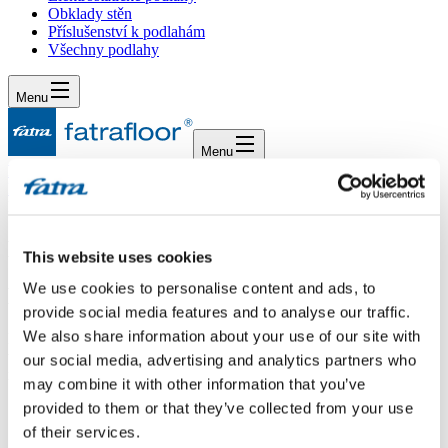
Obklady stěn
Příslušenství k podlahám
Všechny podlahy
Menu
Menu
Domů
/
Dotazy
/
Dotaz 422
Dotaz 422
This website uses cookies
We use cookies to personalise content and ads, to
Dotaz
provide social media features and to analyse our traffic.
We also share information about your use of our site with
Mohu vědět který vemeno dělalo návod na pokládku fatraclicku?Je
to dobrá a kvalitní podlaha s opravdu povedeným zámkem,ale tím
our social media, advertising and analytics partners who
návodem jí laik tak akorát zničí.
may combine it with other information that you’ve
provided to them or that they’ve collected from your use
Odpověď
of their services.