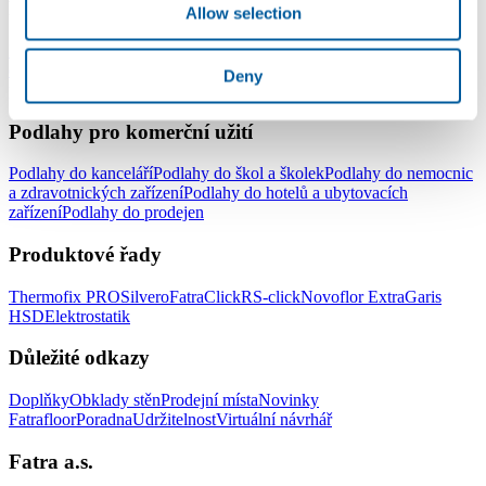
Podlahy pro domácnost
Allow selection
Podlahy do celé domácnosti
Podlahy do obývacího pokoje
Podlahy
do ložnice
Podlahy do kuchyně
Podlahy do koupelny
Podlahy do
Deny
pracovny
Podlahy do dětského pokoje
Podlahy pro komerční užití
Podlahy do kanceláří
Podlahy do škol a školek
Podlahy do nemocnic
a zdravotnických zařízení
Podlahy do hotelů a ubytovacích
zařízení
Podlahy do prodejen
Produktové řady
Thermofix PRO
Silvero
FatraClick
RS-click
Novoflor Extra
Garis
HSD
Elektrostatik
Důležité odkazy
Doplňky
Obklady stěn
Prodejní místa
Novinky
Fatrafloor
Poradna
Udržitelnost
Virtuální návrhář
Fatra a.s.