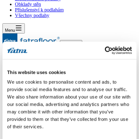
Obklady stěn
Příslušenství k podlahám
Všechny podlahy
Menu
Menu
Domů
/
Dotazy
/
Dotaz 409
This website uses cookies
Dotaz 409
We use cookies to personalise content and ads, to
provide social media features and to analyse our traffic.
Dotaz
We also share information about your use of our site with
our social media, advertising and analytics partners who
Dobrý den, ještě byc se chtěla zeptat, zda Thermofix obsahuje
nějaké těžké kovy, formaldehyd, rozpouštědla apod? Jaký typ
may combine it with other information that you’ve
změkčovadel je použit?Jaké jsou výpary příp. škodlivin?Děkuji
provided to them or that they’ve collected from your use
Vám za odpověďS přátelským pozdravem Jar.Lhotková
of their services.
Odpověď