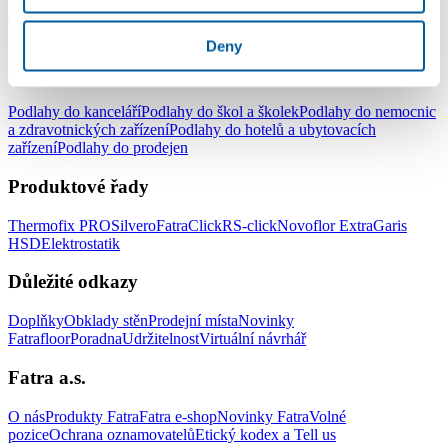
do ložnice
Podlahy do kuchyně
Podlahy do koupelny
Podlahy do
pracovny
Podlahy do dětského pokoje
Deny
Podlahy pro komerční užití
Podlahy do kanceláří
Podlahy do škol a školek
Podlahy do nemocnic
a zdravotnických zařízení
Podlahy do hotelů a ubytovacích
zařízení
Podlahy do prodejen
Produktové řady
Thermofix PRO
Silvero
FatraClick
RS-click
Novoflor Extra
Garis
HSD
Elektrostatik
Důležité odkazy
Doplňky
Obklady stěn
Prodejní místa
Novinky
Fatrafloor
Poradna
Udržitelnost
Virtuální návrhář
Fatra a.s.
O nás
Produkty Fatra
Fatra e-shop
Novinky Fatra
Volné
pozice
Ochrana oznamovatelů
Etický kodex a Tell us