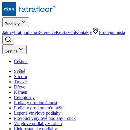
Produkty
Jak vybrat podlahu
Reference
Ke stažení
Kontakty
Prodejní místa
Čeština
Čeština
Světlé
Střední
Tmavé
Dřevo
Kámen
Celoplošný
Podlahy pro domácnost
Podlahy pro komerční užití
Lepené vinylové podlahy
Plovoucí vinylové podlahy - click
Vinylové podlahy v rolích
Elektrostatické podlahy