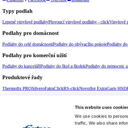
Typy podlah
Lepené vinylové podlahy
Plovoucí vinylové podlahy - click
Vinylové p
Podlahy pro domácnost
Podlahy do celé domácnosti
Podlahy do obývacího pokoje
Podlahy do 
Podlahy pro komerční užití
Podlahy do kanceláří
Podlahy do škol a školek
Podlahy do nemocnic a 
Produktové řady
Thermofix PRO
Silvero
FatraClick
RS-click
Novoflor Extra
Garis HSD
Důležité odkazy
This website uses cookie
Doplňky
Obklady stěn
Prodejní místa
Novinky Fatrafloor
Poradna
Udrži
We use cookies to personal
Fatra a.s.
traffic. We also share info