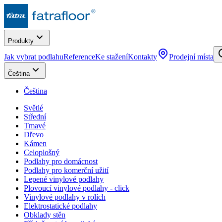
Produkty
Jak vybrat podlahu
Reference
Ke stažení
Kontakty
Prodejní místa
Čeština
Čeština
Světlé
Střední
Tmavé
Dřevo
Kámen
Celoplošný
Podlahy pro domácnost
Podlahy pro komerční užití
Lepené vinylové podlahy
Plovoucí vinylové podlahy - click
Vinylové podlahy v rolích
Elektrostatické podlahy
Obklady stěn