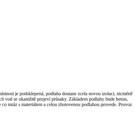
ístnost je podsklepená, podlaha dostane zcela novou izolaci, nicméně
ích vod se okamžitě projeví průsaky. Základem podlahy bude beton,
spíše co mráz s materiálem a celou zhotovenou podlahou provede. Provoz