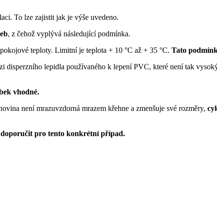
i. To lze zajistit jak je výše uvedeno.
veb
, z čehož vyplývá následující podmínka.
okojové teploty. Limitní je teplota + 10 °C až + 35 °C.
Tato podmínka
hezi disperzního lepidla používaného k lepení PVC, které není tak vy
obek vhodné.
ahovina není mrazuvzdorná mrazem křehne a zmenšuje své rozměry,
cy
oporučit pro tento konkrétní případ.