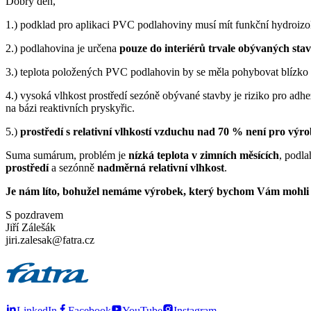
Dobrý den,
1.) podklad pro aplikaci PVC podlahoviny musí mít funkční hydroizolac
2.) podlahovina je určena
pouze do
interiérů trvale obývaných sta
3.) teplota položených PVC podlahovin by se měla pohybovat blízko p
4.) vysoká vlhkost prostředí sezóně obývané stavby je riziko pro ad
na bázi reaktivních pryskyřic.
5.)
prostředí s relativní vlhkostí vzduchu nad 70 % není pro výr
Suma sumárum, problém je
nízká teplota v zimních měsících
, podl
prostředí
a sezónně
nadměrná relativní vlhkost
.
Je nám líto, bohužel nemáme výrobek, který bychom Vám mohli d
S pozdravem
Jiří Zálešák
jiri.zalesak@fatra.cz
LinkedIn
Facebook
YouTube
Instagram