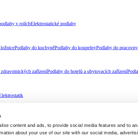
odlahy v rolích
Elektrostatické podlahy
ložnice
Podlahy do kuchyně
Podlahy do koupelny
Podlahy do pracovny
zdravotnických zařízení
Podlahy do hotelů a ubytovacích zařízení
Podla
Elektrostatik
s
telnost
Virtuální návrhář
ise content and ads, to provide social media features and to an
rmation about your use of our site with our social media, advertis