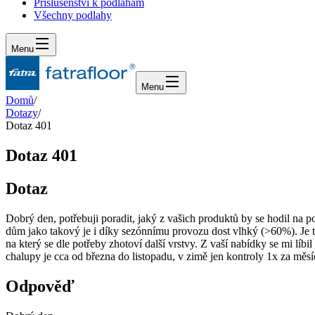
Příslušenství k podlahám
Všechny podlahy
Menu
Menu
Domů
/
Dotazy
/
Dotaz 401
Dotaz 401
Dotaz
Dobrý den, potřebuji poradit, jaký z vašich produktů by se hodil na
dům jako takový je i díky sezónnímu provozu dost vlhký (>60%). Je t
na který se dle potřeby zhotoví další vrstvy. Z vaší nabídky se mi líb
chalupy je cca od března do listopadu, v zimě jen kontroly 1x za měsí
Odpověď