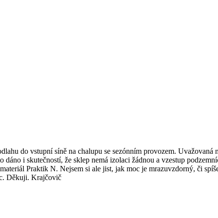
 podlahu do vstupní síně na chalupu se sezónním provozem. Uvažovaná m
o dáno i skutečností, že sklep nemá izolaci žádnou a vzestup podzemn
il materiál Praktik N. Nejsem si ale jist, jak moc je mrazuvzdorný, či 
c. Děkuji. Krajčovič