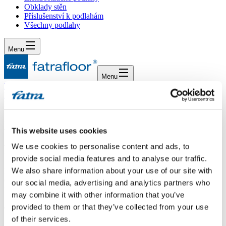
Obklady stěn
Příslušenství k podlahám
Všechny podlahy
Menu
Menu
Domů
/
Dotazy
/
Dotaz 40
Dotaz 40
This website uses cookies
We use cookies to personalise content and ads, to
Dotaz
provide social media features and to analyse our traffic.
We also share information about your use of our site with
Dobrý den, prosím o informaci, jakým způsobem by se měla
ošetřovat podlahová krytina Thermofix - jaké čistící prostředky jsou
our social media, advertising and analytics partners who
pro ni nejvhodnější, tak aby se zamezilo jejímu poškození. Existuje
may combine it with other information that you’ve
též něco na oživení krytiny - pasta či něco podobného? Předem
provided to them or that they’ve collected from your use
děkuji za odpověď. Hana
of their services.