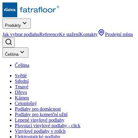
Produkty
Jak vybrat podlahu
Reference
Ke stažení
Kontakty
Prodejní místa
Čeština
Čeština
Světlé
Střední
Tmavé
Dřevo
Kámen
Celoplošný
Podlahy pro domácnost
Podlahy pro komerční užití
Lepené vinylové podlahy
Plovoucí vinylové podlahy - click
Vinylové podlahy v rolích
Elektrostatické podlahy