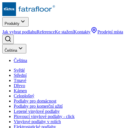
Produkty
Jak vybrat podlahu
Reference
Ke stažení
Kontakty
Prodejní místa
Čeština
Čeština
Světlé
Střední
Tmavé
Dřevo
Kámen
Celoplošný
Podlahy pro domácnost
Podlahy pro komerční užití
Lepené vinylové podlahy
Plovoucí vinylové podlahy - click
Vinylové podlahy v rolích
Elektrostatické podlahy