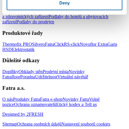
Podlahy pro komerční užití
Deny
Podlahy do kanceláří
Podlahy do škol a školek
Podlahy do nemocnic
a zdravotnických zařízení
Podlahy do hotelů a ubytovacích
zařízení
Podlahy do prodejen
Produktové řady
Thermofix PRO
Silvero
FatraClick
RS-click
Novoflor Extra
Garis
HSD
Elektrostatik
Důležité odkazy
Doplňky
Obklady stěn
Prodejní místa
Novinky
Fatrafloor
Poradna
Udržitelnost
Virtuální návrhář
Fatra a.s.
O nás
Produkty Fatra
Fatra e-shop
Novinky Fatra
Volné
pozice
Ochrana oznamovatelů
Etický kodex a Tell us
Designed by 2FRESH
Sitemap
Ochrana osobních údajů
Nastavení souborů cookies