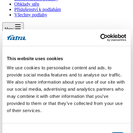
Obklady stěn
Příslušenství k podlahám
Všechny podlahy
Menu
Menu
Domů
/
Dotazy
/
This website uses cookies
Dotaz 39
We use cookies to personalise content and ads, to
Dotaz 39
provide social media features and to analyse our traffic.
We also share information about your use of our site with
Dotaz
our social media, advertising and analytics partners who
may combine it with other information that you’ve
Dobrý den,je možné zakoupt u Vás Linoleum i s pokládkou v
provided to them or that they’ve collected from your use
Praze?
of their services.
Odpověď
Consent
Dobrý den,