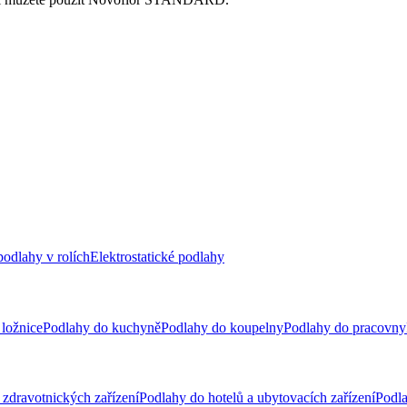
odlahy v rolích
Elektrostatické podlahy
ložnice
Podlahy do kuchyně
Podlahy do koupelny
Podlahy do pracovny
zdravotnických zařízení
Podlahy do hotelů a ubytovacích zařízení
Podla