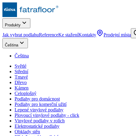
Produkty
Jak vybrat podlahu
Reference
Ke stažení
Kontakty
Prodejní místa
Čeština
Čeština
Světlé
Střední
Tmavé
Dřevo
Kámen
Celoplošný
Podlahy pro domácnost
Podlahy pro komerční užití
Lepené vinylové podlahy
Plovoucí vinylové podlahy - click
Vinylové podlahy v rolích
Elektrostatické podlahy
Obklady stěn