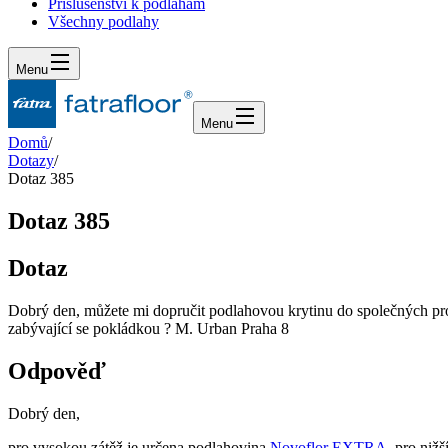
Příslušenství k podlahám
Všechny podlahy
Menu
Menu
Domů
/
Dotazy
/
Dotaz 385
Dotaz 385
Dotaz
Dobrý den, můžete mi dopručit podlahovou krytinu do společných pro
zabývající se pokládkou ? M. Urban Praha 8
Odpověď
Dobrý den,
pro vysokou zátěž je určena podlahovina
Novoflor EXTRA
, pro ni