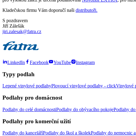
Kladečskou firmu Vám doporučí naši
distributoři.
S pozdravem
Jiří Zálešák
jiri.zalesak@fatra.cz
LinkedIn
Facebook
YouTube
Instagram
Typy podlah
Lepené vinylové podlahy
Plovoucí vinylové podlahy - click
Vinylové p
Podlahy pro domácnost
Podlahy do celé domácnosti
Podlahy do obývacího pokoje
Podlahy do 
Podlahy pro komerční užití
Podlahy do kanceláří
Podlahy do škol a školek
Podlahy do nemocnic a 