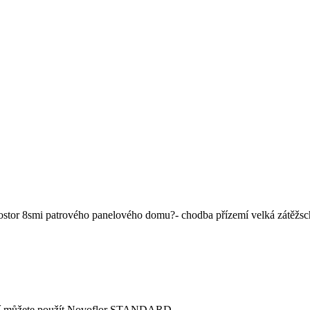
stor 8smi patrového panelového domu?- chodba přízemí velká zátěžscho
žší můžete použít Novoflor STANDARD.