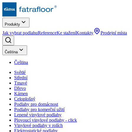
Produkty
Jak vybrat podlahu
Reference
Ke stažení
Kontakty
Prodejní místa
Čeština
Čeština
Světlé
Střední
Tmavé
Dřevo
Kámen
Celoplošný
Podlahy pro domácnost
Podlahy pro komerční užití
Lepené vinylové podlahy
Plovoucí vinylové podlahy - click
Vinylové podlahy v rolích
Elektrostatické podlahy