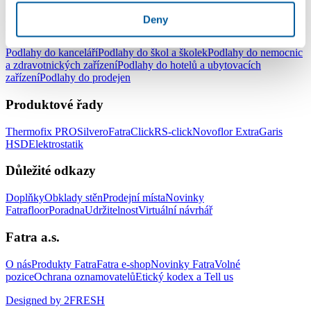
Deny
Podlahy pro komerční užití
Podlahy do kanceláří
Podlahy do škol a školek
Podlahy do nemocnic
a zdravotnických zařízení
Podlahy do hotelů a ubytovacích
zařízení
Podlahy do prodejen
Produktové řady
Thermofix PRO
Silvero
FatraClick
RS-click
Novoflor Extra
Garis
HSD
Elektrostatik
Důležité odkazy
Doplňky
Obklady stěn
Prodejní místa
Novinky
Fatrafloor
Poradna
Udržitelnost
Virtuální návrhář
Fatra a.s.
O nás
Produkty Fatra
Fatra e-shop
Novinky Fatra
Volné
pozice
Ochrana oznamovatelů
Etický kodex a Tell us
Designed by 2FRESH