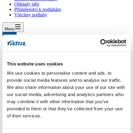
Obklady stěn
Příslušenství k podlahám
Všechny podlahy
Menu
Menu
Domů
/
Dotazy
/
Dotaz 369
This website uses cookies
Dotaz 369
We use cookies to personalise content and ads, to
provide social media features and to analyse our traffic.
Dotaz
We also share information about your use of our site with
our social media, advertising and analytics partners who
Dobrý den.Je vaše podlahy použít i na obnovu schodů při
may combine it with other information that you’ve
rekonstrukci objektu. Kde je event. možno objednat pokládku
provided to them or that they’ve collected from your use
schodů a ostatních podlah včetně cenové nabídky za materiál i
of their services.
práci.Děkuji
Odpověď