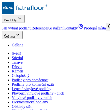
Produkty
Jak vybrat podlahu
Reference
Ke stažení
Kontakty
Prodejní místa
Čeština
Čeština
Světlé
Střední
Tmavé
Dřevo
Kámen
Celoplošný
Podlahy pro domácnost
Podlahy pro komerční užití
Lepené vinylové podlahy
Plovoucí vinylové podlahy - click
Vinylové podlahy v rolích
Elektrostatické podlahy
Obklady stěn