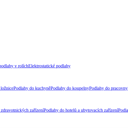
odlahy v rolích
Elektrostatické podlahy
ložnice
Podlahy do kuchyně
Podlahy do koupelny
Podlahy do pracovny
zdravotnických zařízení
Podlahy do hotelů a ubytovacích zařízení
Podla