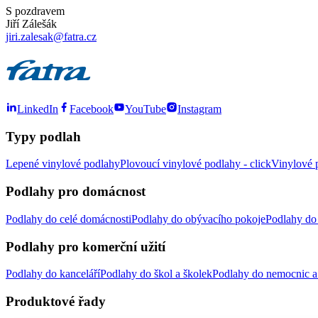
S pozdravem
Jiří Zálešák
jiri.zalesak@fatra.cz
LinkedIn
Facebook
YouTube
Instagram
Typy podlah
Lepené vinylové podlahy
Plovoucí vinylové podlahy - click
Vinylové p
Podlahy pro domácnost
Podlahy do celé domácnosti
Podlahy do obývacího pokoje
Podlahy do 
Podlahy pro komerční užití
Podlahy do kanceláří
Podlahy do škol a školek
Podlahy do nemocnic a 
Produktové řady