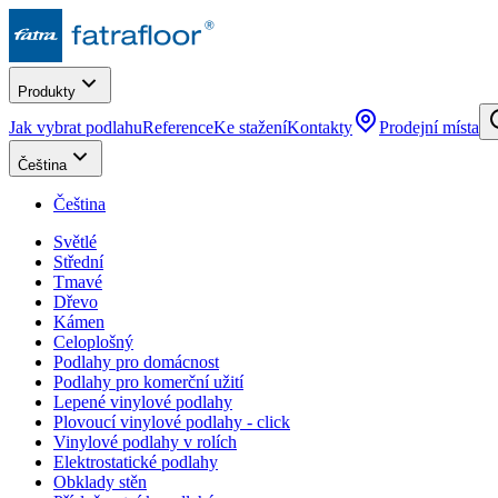
Produkty
Jak vybrat podlahu
Reference
Ke stažení
Kontakty
Prodejní místa
Čeština
Čeština
Světlé
Střední
Tmavé
Dřevo
Kámen
Celoplošný
Podlahy pro domácnost
Podlahy pro komerční užití
Lepené vinylové podlahy
Plovoucí vinylové podlahy - click
Vinylové podlahy v rolích
Elektrostatické podlahy
Obklady stěn