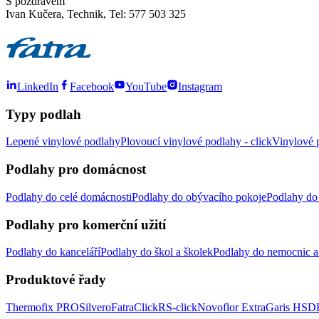
S pozdravem
Ivan Kučera, Technik, Tel: 577 503 325
LinkedIn
Facebook
YouTube
Instagram
Typy podlah
Lepené vinylové podlahy
Plovoucí vinylové podlahy - click
Vinylové p
Podlahy pro domácnost
Podlahy do celé domácnosti
Podlahy do obývacího pokoje
Podlahy do 
Podlahy pro komerční užití
Podlahy do kanceláří
Podlahy do škol a školek
Podlahy do nemocnic a 
Produktové řady
Thermofix PRO
Silvero
FatraClick
RS-click
Novoflor Extra
Garis HSD