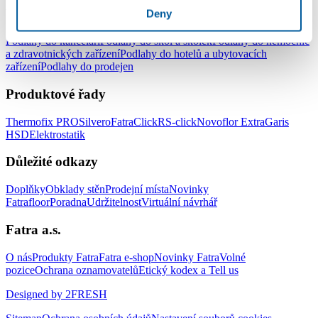
Podlahy pro komerční užití
Deny
Podlahy do kanceláří
Podlahy do škol a školek
Podlahy do nemocnic
a zdravotnických zařízení
Podlahy do hotelů a ubytovacích
zařízení
Podlahy do prodejen
Produktové řady
Thermofix PRO
Silvero
FatraClick
RS-click
Novoflor Extra
Garis
HSD
Elektrostatik
Důležité odkazy
Doplňky
Obklady stěn
Prodejní místa
Novinky
Fatrafloor
Poradna
Udržitelnost
Virtuální návrhář
Fatra a.s.
O nás
Produkty Fatra
Fatra e-shop
Novinky Fatra
Volné
pozice
Ochrana oznamovatelů
Etický kodex a Tell us
Designed by 2FRESH