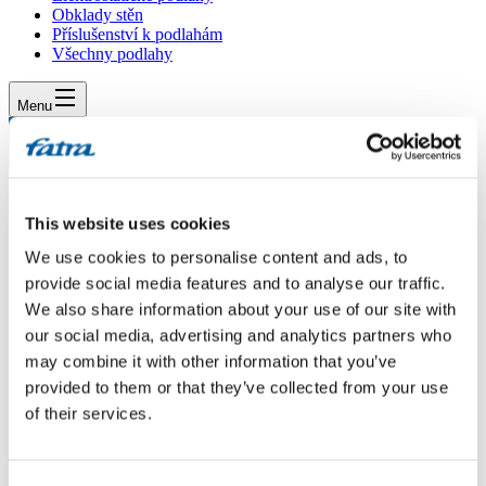
Obklady stěn
Příslušenství k podlahám
Všechny podlahy
Menu
Menu
Domů
/
Dotazy
/
This website uses cookies
Dotaz 352
We use cookies to personalise content and ads, to
Dotaz 352
provide social media features and to analyse our traffic.
We also share information about your use of our site with
Dotaz
our social media, advertising and analytics partners who
may combine it with other information that you’ve
dobrý deň, je vhodné použitie obkladu stien Modul do priestorov
kúpelne ?
provided to them or that they’ve collected from your use
of their services.
Odpověď
Dobrý den,