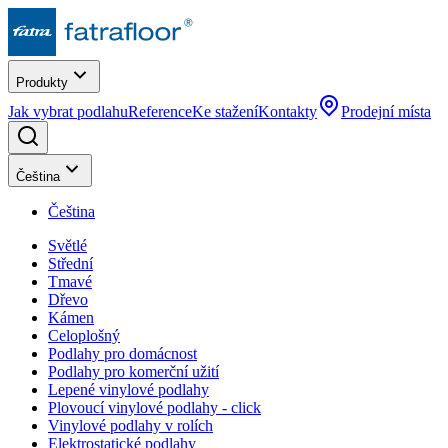
Produkty
Jak vybrat podlahu
Reference
Ke stažení
Kontakty
Prodejní místa
Čeština
Čeština
Světlé
Střední
Tmavé
Dřevo
Kámen
Celoplošný
Podlahy pro domácnost
Podlahy pro komerční užití
Lepené vinylové podlahy
Plovoucí vinylové podlahy - click
Vinylové podlahy v rolích
Elektrostatické podlahy