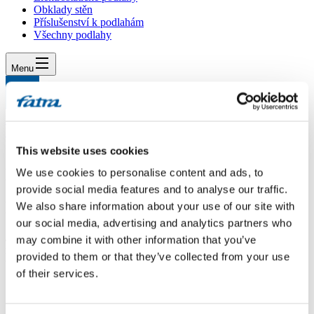
Obklady stěn
Příslušenství k podlahám
Všechny podlahy
Menu
Menu
Domů
/
Dotazy
/
Dotaz 338
This website uses cookies
Dotaz 338
We use cookies to personalise content and ads, to
provide social media features and to analyse our traffic.
Dotaz
We also share information about your use of our site with
our social media, advertising and analytics partners who
Jakou sílu krytiny Elektrostatik zvolit do zubní ordinace?1,7 nebo 2
may combine it with other information that you’ve
milimetry?Podle čeho vybrat tloušťku?Na co přihlédnout při výběru
provided to them or that they’ve collected from your use
tloušťky?Proč se vlastně dodávají ty dvě tloušťky?Díky.
of their services.
Odpověď