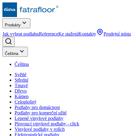
Produkty
Jak vybrat podlahu
Reference
Ke stažení
Kontakty
Prodejní místa
Čeština
Čeština
Světlé
Střední
Tmavé
Dřevo
Kámen
Celoplošný
Podlahy pro domácnost
Podlahy pro komerční užití
Lepené vinylové podlahy
Plovoucí vinylové podlahy - click
Vinylové podlahy v rolích
Elektrostatické podlahy