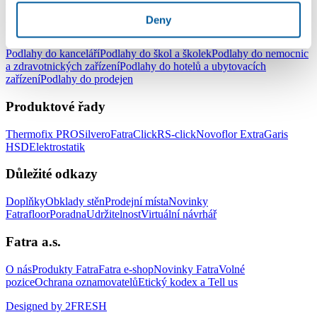
Deny
Podlahy pro komerční užití
Podlahy do kanceláří
Podlahy do škol a školek
Podlahy do nemocnic
a zdravotnických zařízení
Podlahy do hotelů a ubytovacích
zařízení
Podlahy do prodejen
Produktové řady
Thermofix PRO
Silvero
FatraClick
RS-click
Novoflor Extra
Garis
HSD
Elektrostatik
Důležité odkazy
Doplňky
Obklady stěn
Prodejní místa
Novinky
Fatrafloor
Poradna
Udržitelnost
Virtuální návrhář
Fatra a.s.
O nás
Produkty Fatra
Fatra e-shop
Novinky Fatra
Volné
pozice
Ochrana oznamovatelů
Etický kodex a Tell us
Designed by 2FRESH