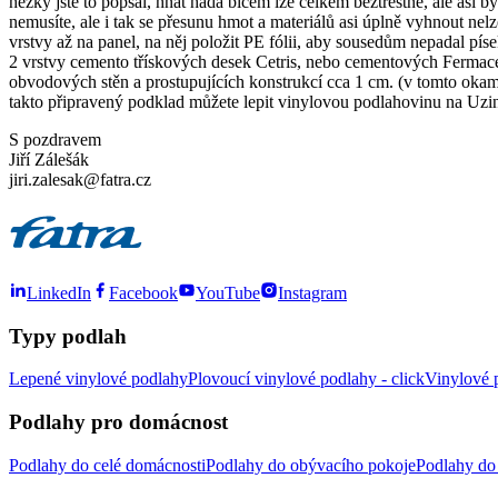
hezky jste to popsal, hnát hada bičem lze celkem beztrestně, ale asi 
nemusíte, ale i tak se přesunu hmot a materiálů asi úplně vyhnout nel
vrstvy až na panel, na něj položit PE fólii, aby sousedům nepadal pís
2 vrstvy cemento třískových desek Cetris, nebo cementových Fermace
obvodových stěn a prostupujících konstrukcí cca 1 cm. (v tomto oka
takto připravený podklad můžete lepit vinylovou podlahovinu na Uzi
S pozdravem
Jiří Zálešák
jiri.zalesak@fatra.cz
LinkedIn
Facebook
YouTube
Instagram
Typy podlah
Lepené vinylové podlahy
Plovoucí vinylové podlahy - click
Vinylové p
Podlahy pro domácnost
Podlahy do celé domácnosti
Podlahy do obývacího pokoje
Podlahy do 