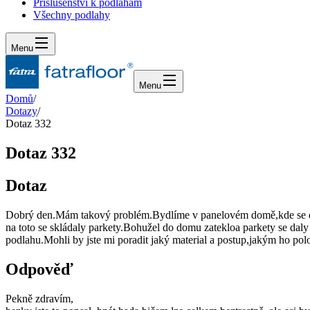
Příslušenství k podlahám
Všechny podlahy
Menu
Menu
Domů
/
Dotazy
/
Dotaz 332
Dotaz 332
Dotaz
Dobrý den.Mám takový problém.Bydlíme v panelovém domě,kde se do pod
na toto se skládaly parkety.Bohužel do domu zatekloa parkety se dal
podlahu.Mohli by jste mi poradit jaký material a postup,jakým ho pol
Odpověď
Pekně zdravím,