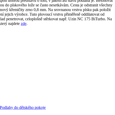
lespoň dobrou představu o tom, v jakém asi stavu podlaha je. Betonovat
enou do pískového lože se často nesetkávám. Cesta je odstranit všechny
bo nový křemičity zrno 0,8 mm. Na srovnanou vrstvu písku pak položit
 jejich výrobce. Tuto plovoucí vrstvu přiměřeně oddilatovat od
lad penetrovat, celoplošně stěrkovat např. Uzin NC 175 BiTurbo. Na
který najdete
zde
.
Podlahy do dětského pokoje