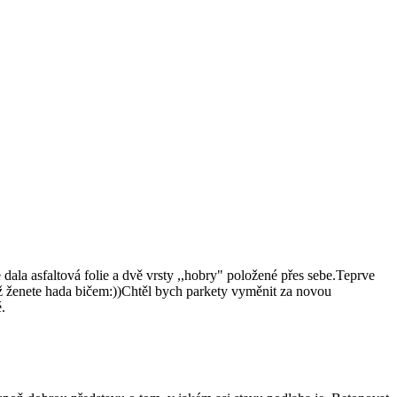
la asfaltová folie a dvě vrsty ,,hobry" položené přes sebe.Teprve
yž ženete hada bičem:))Chtěl bych parkety vyměnit za novou
.