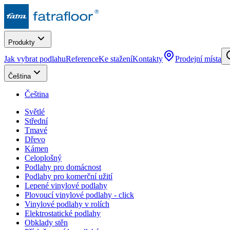
Produkty
Jak vybrat podlahu
Reference
Ke stažení
Kontakty
Prodejní místa
Čeština
Čeština
Světlé
Střední
Tmavé
Dřevo
Kámen
Celoplošný
Podlahy pro domácnost
Podlahy pro komerční užití
Lepené vinylové podlahy
Plovoucí vinylové podlahy - click
Vinylové podlahy v rolích
Elektrostatické podlahy
Obklady stěn