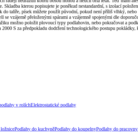
bych raději nedráždil kobru bosou nohou a neučil orla létat. Teď mám a
ze. Skladba kterou popisujete je poněkud nestandardní, s izolací polož
ek do talíře, písek můžete použít původní, pokud není příliš vlhký, ne
ll se vzájemě přeloženými spárami a vzájemně spojenými dle doporučení
mžiku možno položit plovoucí typy podlahovin, nebo pokračovat a podk
n 2000 S za předpokladu dodržení technologického postupu pokládky, 
odlahy v rolích
Elektrostatické podlahy
ložnice
Podlahy do kuchyně
Podlahy do koupelny
Podlahy do pracovny