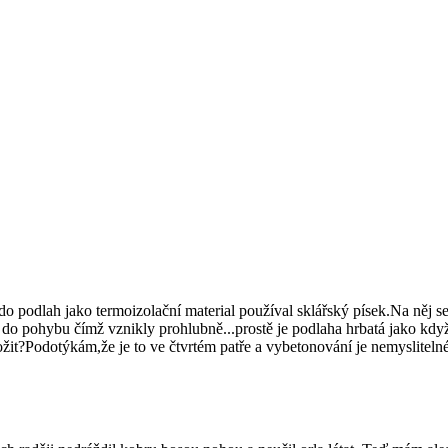
lah jako termoizolační material používal sklářský písek.Na něj se da
y do pohybu čímž vznikly prohlubně...prostě je podlaha hrbatá jako kd
ožit?Podotýkám,že je to ve čtvrtém patře a vybetonování je nemyslitelné